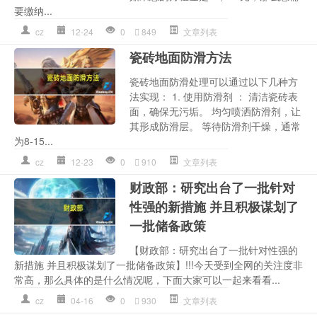
要缴纳...
cz
12-24
0
849
文章列表
瓷砖地面防滑方法
瓷砖地面防滑处理可以通过以下几种方
法实现： 1. 使用防滑剂 ： 清洁瓷砖表
面，确保无污垢。 均匀喷洒防滑剂，让
其形成防滑层。 等待防滑剂干燥，通常
为8-15...
cz
12-23
0
910
文章列表
财政部：研究出台了一批针对
性强的新措施 并且积极谋划了
一批储备政策
【财政部：研究出台了一批针对性强的
新措施 并且积极谋划了一批储备政策】!!!今天受到全网的关注度非
常高，那么具体的是什么情况呢，下面大家可以一起来看看...
cz
04-16
0
930
文章列表