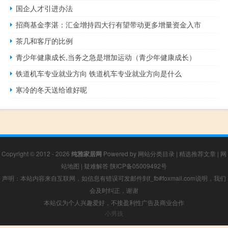
国企人才引进办法
招商基金李湛：汇金增持四大行有望带动更多增量资金入市
茶几和客厅的比例
青少年健康成长,当务之急是增加运动（青少年健康成长）
铁道机车专业就业方向 铁道机车专业就业方向是什么
寒冷的冬天送给谁好呢
Copyright © 2012 - 2026
纯雅家居网
Powered by
网站分类目录
|
精选推荐文章
|
网
站地图
|
疑难解答
陕ICP备05009492号
声明：本站内容来自互联网，如信息有错误可发邮件到f_fb#foxmail.com说明，我们
会及时纠正，谢谢
本站仅为个人兴趣爱好，不接盈利性广告及商业合作
小男孩