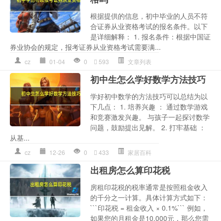
根据提供的信息，初中毕业的人员不符
合证券从业资格考试的报名条件。以下
是详细解释： 1. 报名条件：根据中国证
券业协会的规定，报考证券从业资格考试需要满...
cz
01-04
0
593
文章列表
初中生怎么学好数学方法技巧
学好初中数学的方法技巧可以总结为以
下几点： 1. 培养兴趣 ： 通过数学游戏
和竞赛激发兴趣。 与孩子一起探讨数学
问题，鼓励提出见解。 2. 打牢基础 ：
从基...
cz
12-26
0
433
家居百科
出租房怎么算印花税
房租印花税的税率通常是按照租金收入
的千分之一计算。具体计算方式如下：
```印花税 = 租金收入 × 0.1%``` 例如，
如果您的月租金是10,000元，那么您需