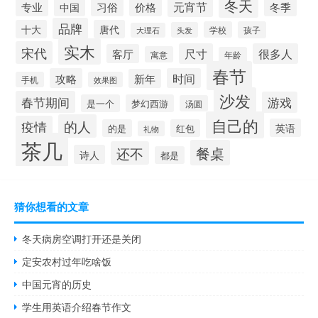
冬天
元宵节
专业
习俗
价格
冬季
中国
品牌
十大
唐代
学校
孩子
头发
大理石
实木
宋代
尺寸
很多人
客厅
寓意
年龄
春节
攻略
时间
新年
手机
效果图
沙发
春节期间
游戏
是一个
梦幻西游
汤圆
自己的
的人
疫情
英语
的是
红包
礼物
茶几
餐桌
还不
诗人
都是
猜你想看的文章
冬天病房空调打开还是关闭
定安农村过年吃啥饭
中国元宵的历史
学生用英语介绍春节作文