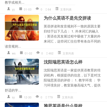
教学或相关...
yy
01-03
0
64
文章列表
为什么英语不是先交拼读
英语拼读和发音规则不一致的原因主要
归结于以下几点： 1. 外来词汇的融入
：英语在其发展过程中吸收了大量的外
来词汇，这些词汇往往带有各自不同的
读音规则...
ws
01-02
0
462
文章列表
沈阳瑞思英语怎么样
沈阳瑞思英语是一家提供英语教育的培
训机构，根据提供的信息，以下是对沈
阳瑞思英语的评价： 1. 教学环境 ： 学
习环境良好，教室装修高端大气，提供
舒适的学...
sy
12-30
0
779
文章列表
雅思英语是什么学校