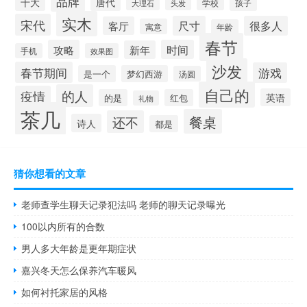
品牌
十大
唐代
学校
孩子
头发
大理石
实木
宋代
尺寸
很多人
客厅
寓意
年龄
春节
攻略
时间
新年
手机
效果图
沙发
春节期间
游戏
是一个
梦幻西游
汤圆
自己的
的人
疫情
英语
的是
红包
礼物
茶几
餐桌
还不
诗人
都是
猜你想看的文章
老师查学生聊天记录犯法吗 老师的聊天记录曝光
100以内所有的合数
男人多大年龄是更年期症状
嘉兴冬天怎么保养汽车暖风
如何衬托家居的风格