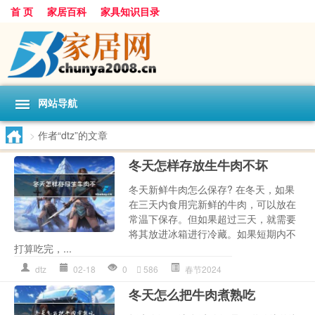
首 页
家居百科
家具知识目录
网站导航
>
作者“dtz”的文章
冬天怎样存放生牛肉不坏
冬天新鲜牛肉怎么保存? 在冬天，如果
在三天内食用完新鲜的牛肉，可以放在
常温下保存。但如果超过三天，就需要
将其放进冰箱进行冷藏。如果短期内不
打算吃完，...
dtz
02-18
0
586
春节2024
冬天怎么把牛肉煮熟吃