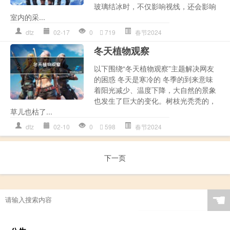
玻璃结冰时，不仅影响视线，还会影响
室内的采...
dtz
02-17
0
719
春节2024
冬天植物观察
以下围绕“冬天植物观察”主题解决网友
的困惑 冬天是寒冷的 冬季的到来意味
着阳光减少、温度下降，大自然的景象
也发生了巨大的变化。树枝光秃秃的，
草儿也枯了...
dtz
02-10
0
598
春节2024
下一页
☚