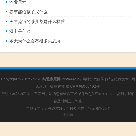
沙发尺寸
春节能给孩子买什么
今年流行的茶几都是什么材质
汉卡是什么
冬天为什么会有很多头皮屑
Copyright © 2012 - 2026
纯雅家居网
Powered by
网站分类目录
|
精选推荐文章
|
网
站地图
|
疑难解答
陕ICP备05009492号
声明：本站内容来自互联网，如信息有错误可发邮件到f_fb#foxmail.com说明，我们
会及时纠正，谢谢
本站仅为个人兴趣爱好，不接盈利性广告及商业合作
小男孩