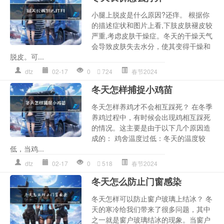
小腿上脱皮是什么原因?还痒。 根据你
的描述症状和图片上看,下肢皮肤褪皮较
严重,考虑皮肤干燥症。冬天的干燥天气
会导致皮肤失去水分，使其变得干燥和
脱皮。可...
dtz
02-17
0
724
春节2024
冬天怎样捕捉小鸡苗
冬天怎样养鸡才不会相互踩死？ 在冬季
养鸡过程中，有时候会出现鸡相互踩死
的情况。这主要是由于以下几个原因造
成的： 鸡舍温度过低：冬天的温度较
低，当鸡...
dtz
02-17
0
518
春节2024
冬天怎么防止门窗感染
冬天怎样可以防止窗户玻璃上结冰？ 冬
天的寒冷给我们带来了很多问题，其中
之一就是窗户玻璃结冰的现象。当窗户