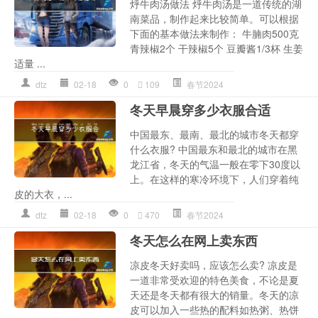
烀牛肉汤做法 烀牛肉汤是一道传统的湖
南菜品，制作起来比较简单。可以根据
下面的基本做法来制作： 牛腩肉500克
青辣椒2个 干辣椒5个 豆瓣酱1/3杯 生姜
适量 ...
dtz
02-18
0
109
春节2024
冬天早晨穿多少衣服合适
中国最东、最南、最北的城市冬天都穿
什么衣服? 中国最东和最北的城市在黑
龙江省，冬天的气温一般在零下30度以
上。在这样的寒冷环境下，人们穿着纯
皮的大衣，...
dtz
02-18
0
470
春节2024
冬天怎么在网上卖东西
凉皮冬天好卖吗，应该怎么卖? 凉皮是
一道非常受欢迎的特色美食，不论是夏
天还是冬天都有很大的销量。冬天的凉
皮可以加入一些热的配料如热粥、热饼