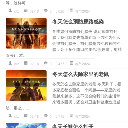
等，这样可...
dtz
02-18
0
626
春节2024
冬天怎么预防尿路感染
冬季如何预防前列腺炎 说到预防前列
腺，我们就要先简单介绍下男性为什么
会得前列腺炎。前列腺是男性独有的性
腺，处于多个路口的集合地(尿道，射精
管等)，本...
dtz
02-18
0
477
春节2024
冬天怎么去除家里的老鼠
冬天怎么去除家里的老鼠 冬天到了，很
多家庭都会面临一个问题——家里的老
鼠越来越多。这不仅会给我们的生活带
来诸多困扰，还会对卫生和健康造成威
胁。那么，...
dtz
02-18
0
715
春节2024
冬天长裤怎么打开