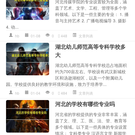
河北传媒学院的专业设置较为全面，涵
盖了艺术、文学、工程、管理等多个学
科领域。以下是一些主要的专业： 1. 播
音与主持艺术 2. 广播电视编导 3. 摄影
4. 动...
hb
01-08
0
448
文章列表
湖北幼儿师范高等专科学校多
大
湖北幼儿师范高等专科学校总占地面积
约为700亩左右。学校设有武汉新城校
区和汤逊湖校区，以及一个附属幼儿
园。学校提供良好的教学环境和设施，致力于培养学...
hb
01-04
0
484
文章列表
河北的学校有哪些专业吗
河北省的学校提供的专业非常丰富，涵
盖了文、理、工、医、法、管、教育等
多个领域。以下是一些具体的专业设置
情况： 文科类专业 汉语言文学 新闻学