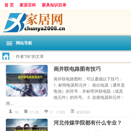
首 页
家居百科
家具知识目录
网站导航
>
作者“hb”的文章
画并联电路图有技巧
画并联电路图时，可以遵循以下技巧：
1. 标明电源和元件： 画出电源（通常是
电池）的符号，并标明并联电阻（或其
他元件）的符号。 2. 连接电源和元件：
用...
hb
01-25
0
505
家居百科
河北传媒学院都有什么专业？