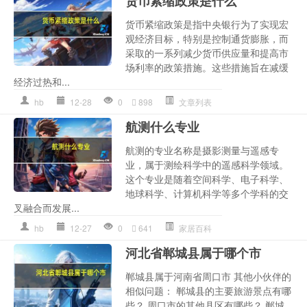
货币紧缩政策是什么
货币紧缩政策是指中央银行为了实现宏
观经济目标，特别是控制通货膨胀，而
采取的一系列减少货币供应量和提高市
场利率的政策措施。这些措施旨在减缓
经济过热和...
hb
12-28
0
898
文章列表
航测什么专业
航测的专业名称是摄影测量与遥感专
业，属于测绘科学中的遥感科学领域。
这个专业是随着空间科学、电子科学、
地球科学、计算机科学等多个学科的交
叉融合而发展...
hb
12-27
0
641
家居百科
河北省郸城县属于哪个市
郸城县属于河南省周口市 其他小伙伴的
相似问题： 郸城县的主要旅游景点有哪
些？ 周口市的其他县区有哪些？ 郸城