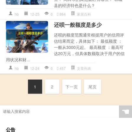
县的经济特色是什么？
hb
12-25
0
864
家居百科
还呗一般额度是多少
还呗的额度范围通常根据用户的信用评
估结果而定，具体如下： 最低额度 ：
一般从3000元起。 最高额度 ：最高可
达20万元，但具体数额取决于用户的信
用状况和财...
hb
12-24
0
457
文章列表
1
2
下一页
尾页
☚
公告