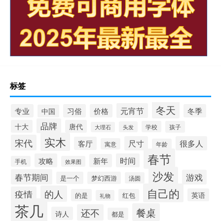
标签
冬天
元宵节
专业
习俗
价格
冬季
中国
品牌
十大
唐代
学校
孩子
头发
大理石
实木
宋代
尺寸
很多人
客厅
寓意
年龄
春节
攻略
时间
新年
手机
效果图
沙发
春节期间
游戏
是一个
梦幻西游
汤圆
自己的
的人
疫情
英语
的是
红包
礼物
茶几
餐桌
还不
诗人
都是