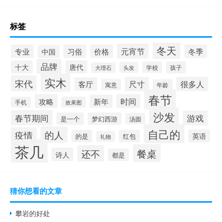
标签
冬天
元宵节
专业
习俗
价格
冬季
中国
品牌
十大
唐代
学校
孩子
头发
大理石
实木
宋代
尺寸
很多人
客厅
寓意
年龄
春节
攻略
时间
新年
手机
效果图
沙发
春节期间
游戏
是一个
梦幻西游
汤圆
自己的
的人
疫情
英语
的是
红包
礼物
茶几
餐桌
还不
诗人
都是
猜你想看的文章
攀岩的好处