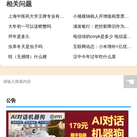
相关问题
上海中医药大学王牌专业有哪些
小规模纳税人开增值税普票可以开6个点的吗
大年初一可以送螃蟹吗
浦发银行：把控新降旧作为风险管理的首要任务之一
拜年是多久
电信绿的cmyk是多少 电信蓝cmyk值
虫草冬天是虫子吗
互联网动态：小米增补1亿优惠券助力北京消费季 爆款好物最高立享24期免息
哇（无感情）什么梗
汉中今年过年吃什么菜
☚
公告