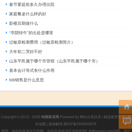
春节要提前多久办理出院
家庭餐桌什么样的好
影楼后期做什么
“亭阴转午”的出处是哪里
过敏原检测费用（过敏原检测简介）
大年初二哭好不好
山东平邑属于哪个市管辖（山东平邑属于哪个市）
基本会计等式有什么作用
tob销售是什么意思
Copyright © 2012 - 2026
纯雅家居网
Powered by
网站分类目录
|
精选推荐文章
|
网
站地图
|
疑难解答
陕ICP备05009492号
声明：本站内容来自互联网，如信息有错误可发邮件到f_fb#foxmail.com说明，我们