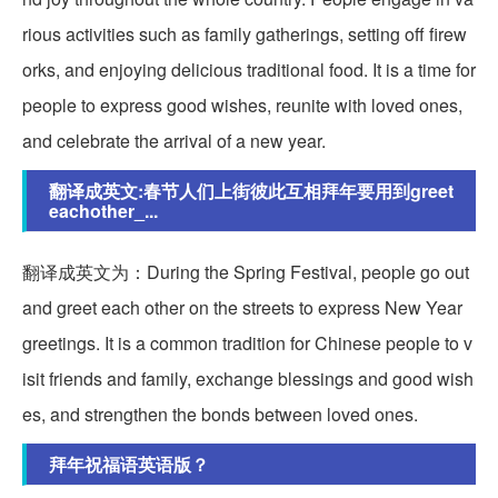
rious activities such as family gatherings, setting off firew
orks, and enjoying delicious traditional food. It is a time for
people to express good wishes, reunite with loved ones,
and celebrate the arrival of a new year.
翻译成英文:春节人们上街彼此互相拜年要用到greet
eachother_...
翻译成英文为：During the Spring Festival, people go out
and greet each other on the streets to express New Year
greetings. It is a common tradition for Chinese people to v
isit friends and family, exchange blessings and good wish
es, and strengthen the bonds between loved ones.
拜年祝福语英语版？