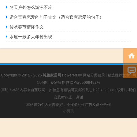
冬天户外怎么游泳不冷
适合官宣恋爱的句子古文（适合官宣恋爱的句子）
传承春节情怀作文
水痘一般多大年龄出现
Copyright © 2012 - 2026
纯雅家居网
Powered by
网站分类目录
|
精选推荐文章
|
网
站地图
|
疑难解答
陕ICP备05009492号
声明：本站内容来自互联网，如信息有错误可发邮件到f_fb#foxmail.com说明，我们
会及时纠正，谢谢
本站仅为个人兴趣爱好，不接盈利性广告及商业合作
小男孩