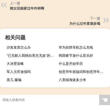
上一篇
闺女回娘家过年咋样啊
下一篇
为什么过年喜酒多喝
相关问题
沙发发质怎么办
华为挂脖耳机怎么充电
“已无邮人我独自美岂无故”的出处是哪里
韩国春节放什么音乐好
大冰壁攻略
什么是开始学历
军人元宵放假吗
创意拜年祝福词和创意拜年视频
茶几 藤编
八美镇海拔多少米
☚