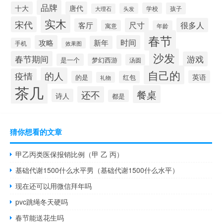
品牌
十大
唐代
学校
孩子
头发
大理石
实木
宋代
尺寸
很多人
客厅
寓意
年龄
春节
攻略
时间
新年
手机
效果图
沙发
春节期间
游戏
是一个
梦幻西游
汤圆
自己的
的人
疫情
英语
的是
红包
礼物
茶几
餐桌
还不
诗人
都是
猜你想看的文章
甲乙丙类医保报销比例（甲 乙 丙）
基础代谢1500什么水平男（基础代谢1500什么水平）
现在还可以用微信拜年吗
pvc跳绳冬天硬吗
春节能送花生吗