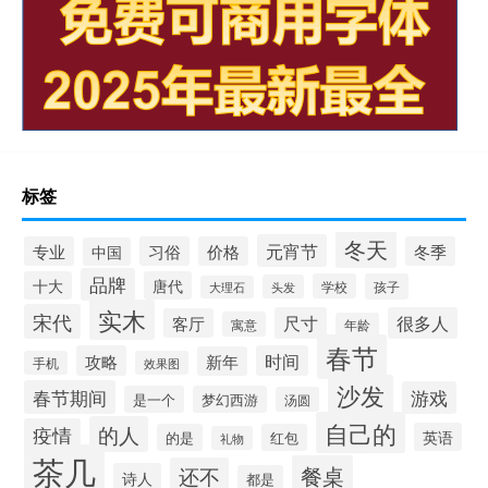
标签
冬天
元宵节
专业
习俗
价格
冬季
中国
品牌
十大
唐代
学校
孩子
头发
大理石
实木
宋代
尺寸
很多人
客厅
寓意
年龄
春节
攻略
时间
新年
手机
效果图
沙发
春节期间
游戏
是一个
梦幻西游
汤圆
自己的
的人
疫情
英语
的是
红包
礼物
茶几
餐桌
还不
诗人
都是