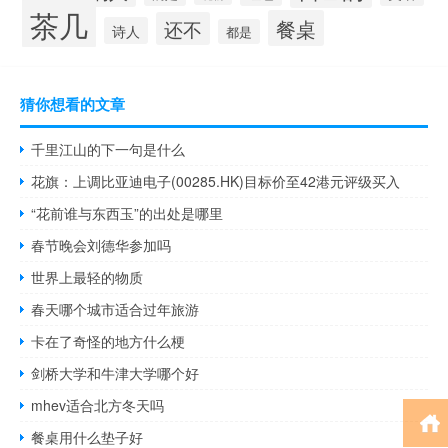
茶几
餐桌
还不
诗人
都是
猜你想看的文章
千里江山的下一句是什么
花旗：上调比亚迪电子(00285.HK)目标价至42港元评级买入
“花前谁与东西玉”的出处是哪里
春节晚会刘德华参加吗
世界上最轻的物质
春天哪个城市适合过年旅游
卡在了奇怪的地方什么梗
剑桥大学和牛津大学哪个好
mhev适合北方冬天吗
餐桌用什么垫子好