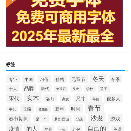
标签
冬天
元宵节
专业
习俗
价格
冬季
中国
品牌
十大
唐代
学校
孩子
头发
大理石
实木
宋代
尺寸
很多人
客厅
寓意
年龄
春节
攻略
时间
新年
手机
效果图
沙发
春节期间
游戏
是一个
梦幻西游
汤圆
自己的
的人
疫情
英语
的是
红包
礼物