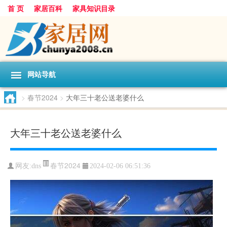
首 页
家居百科
家具知识目录
网站导航
>
春节2024
>
大年三十老公送老婆什么
大年三十老公送老婆什么
春节2024
网友:
dns
2024-02-06 06:51:36