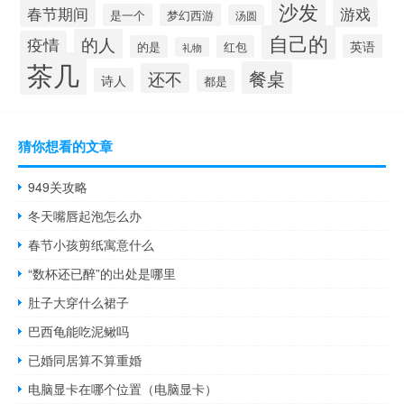
沙发
春节期间
游戏
是一个
梦幻西游
汤圆
自己的
的人
疫情
英语
的是
红包
礼物
茶几
餐桌
还不
诗人
都是
猜你想看的文章
949关攻略
冬天嘴唇起泡怎么办
春节小孩剪纸寓意什么
“数杯还已醉”的出处是哪里
肚子大穿什么裙子
巴西龟能吃泥鳅吗
已婚同居算不算重婚
电脑显卡在哪个位置（电脑显卡）