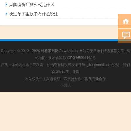
风险溢价计算公式是什么
快过年了生孩子有什么说法
Copyright © 2012 - 2026
纯雅家居网
Powered by
网站分类目录
|
精选推荐文章
|
网
站地图
|
疑难解答
陕ICP备05009492号
声明：本站内容来自互联网，如信息有错误可发邮件到f_fb#foxmail.com说明，我们
会及时纠正，谢谢
本站仅为个人兴趣爱好，不接盈利性广告及商业合作
小男孩