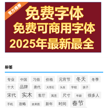
标签
冬天
元宵节
专业
习俗
价格
冬季
中国
品牌
十大
唐代
学校
孩子
头发
大理石
实木
宋代
尺寸
很多人
客厅
寓意
年龄
春节
攻略
时间
新年
手机
效果图