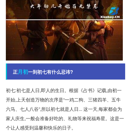
月初
正
一到初七有什么忌讳?
初七:初七是人日,即人的生日。根据《占书》记载,由初一
开始,上天创造万物的次序是“一鸡二狗、三猪四羊、五牛
六马、七人八谷”,所以初七就是人日... 这一天,每家都会为
家人庆生,一般会准备好吃的、礼物等来祝福寿星。这是一
个让人感受到温馨和快乐的日子。