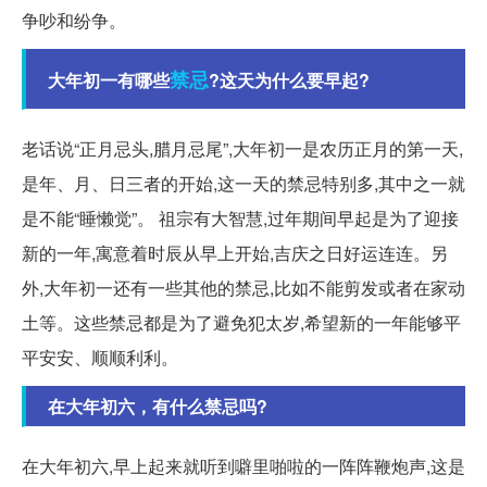
争吵和纷争。
禁忌
大年初一有哪些
?这天为什么要早起?
老话说“正月忌头,腊月忌尾”,大年初一是农历正月的第一天,
是年、月、日三者的开始,这一天的禁忌特别多,其中之一就
是不能“睡懒觉”。 祖宗有大智慧,过年期间早起是为了迎接
新的一年,寓意着时辰从早上开始,吉庆之日好运连连。另
外,大年初一还有一些其他的禁忌,比如不能剪发或者在家动
土等。这些禁忌都是为了避免犯太岁,希望新的一年能够平
平安安、顺顺利利。
在大年初六，有什么禁忌吗?
在大年初六,早上起来就听到噼里啪啦的一阵阵鞭炮声,这是