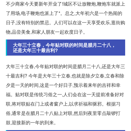
不少商家今天要新年开业了!城区不让放鞭炮,鞭炮车就派上
了用场,电子鞭炮也派上了*。总之,大年初六是一个热闹的
日子,没有特别的禁忌。人们可以在这一天享受欢乐,逛街购
物,品尝美食,和家人朋友一起欢度日子。
大年三十立春，今年贴对联的时间是腊月二十八，
还是大年三十最吉利?
大年三十立春,今年贴对联的时间是腊月二十八,还是大年三
十最吉利? 今年是大年三十立春,也就是除夕立春,立春和除
夕是一天的时间,这是一个好日子,预示着来年的吉祥和幸
福。贴对联是传统习俗之一,人们会在这一天提前准备好对
联,将对联贴在门上或者窗户上,以求祈福和驱邪。根据习
俗,通常是在腊月二十八贴上对联,然后到夜里零点敲锣打
鼓,迎接新的一年的到来。