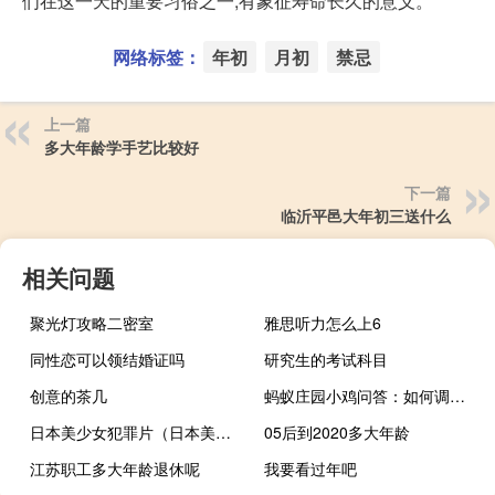
们在这一天的重要习俗之一,有象征寿命长久的意义。
网络标签：
年初
月初
禁忌
上一篇
多大年龄学手艺比较好
下一篇
临沂平邑大年初三送什么
相关问题
聚光灯攻略二密室
雅思听力怎么上6
同性恋可以领结婚证吗
研究生的考试科目
创意的茶几
蚂蚁庄园小鸡问答：如何调整高考前心态
日本美少女犯罪片（日本美少女自拍）
05后到2020多大年龄
江苏职工多大年龄退休呢
我要看过年吧