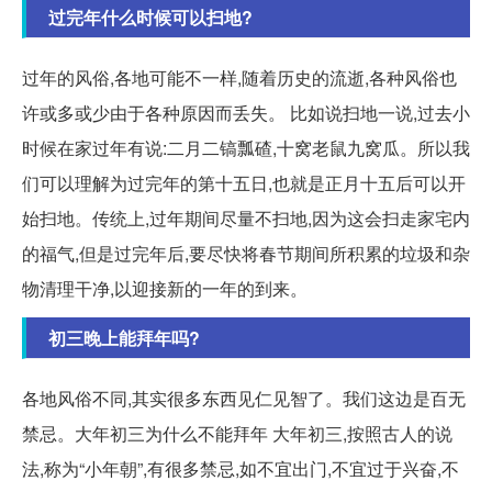
过完年什么时候可以扫地?
过年的风俗,各地可能不一样,随着历史的流逝,各种风俗也
许或多或少由于各种原因而丢失。 比如说扫地一说,过去小
时候在家过年有说:二月二镐瓢碴,十窝老鼠九窝瓜。所以我
们可以理解为过完年的第十五日,也就是正月十五后可以开
始扫地。传统上,过年期间尽量不扫地,因为这会扫走家宅内
的福气,但是过完年后,要尽快将春节期间所积累的垃圾和杂
物清理干净,以迎接新的一年的到来。
初三晚上能拜年吗?
各地风俗不同,其实很多东西见仁见智了。我们这边是百无
禁忌。大年初三为什么不能拜年 大年初三,按照古人的说
法,称为“小年朝”,有很多禁忌,如不宜出门,不宜过于兴奋,不