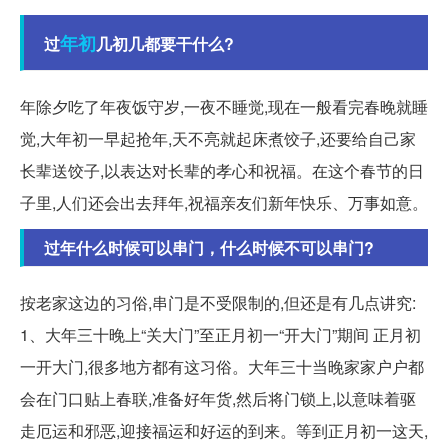
年初
过
几初几都要干什么?
年除夕吃了年夜饭守岁,一夜不睡觉,现在一般看完春晚就睡
觉,大年初一早起抢年,天不亮就起床煮饺子,还要给自己家
长辈送饺子,以表达对长辈的孝心和祝福。在这个春节的日
子里,人们还会出去拜年,祝福亲友们新年快乐、万事如意。
过年什么时候可以串门，什么时候不可以串门?
按老家这边的习俗,串门是不受限制的,但还是有几点讲究:
1、大年三十晚上“关大门”至正月初一“开大门”期间 正月初
一开大门,很多地方都有这习俗。大年三十当晚家家户户都
会在门口贴上春联,准备好年货,然后将门锁上,以意味着驱
走厄运和邪恶,迎接福运和好运的到来。等到正月初一这天,