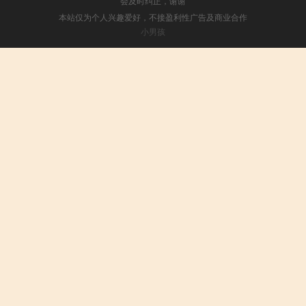
会及时纠正，谢谢
本站仅为个人兴趣爱好，不接盈利性广告及商业合作
小男孩