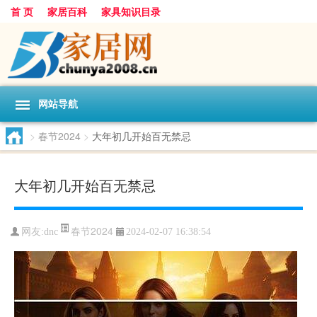
首 页
家居百科
家具知识目录
网站导航
>
春节2024
>
大年初几开始百无禁忌
大年初几开始百无禁忌
春节2024
网友:
dnc
2024-02-07 16:38:54