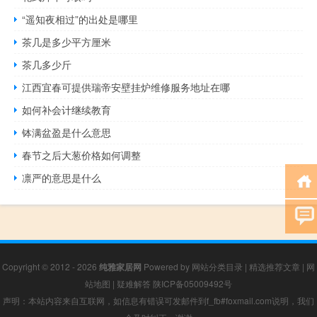
“遥知夜相过”的出处是哪里
茶几是多少平方厘米
茶几多少斤
江西宜春可提供瑞帝安壁挂炉维修服务地址在哪
如何补会计继续教育
钵满盆盈是什么意思
春节之后大葱价格如何调整
凛严的意思是什么
Copyright © 2012 - 2026
纯雅家居网
Powered by
网站分类目录
|
精选推荐文章
|
网
站地图
|
疑难解答
陕ICP备05009492号
声明：本站内容来自互联网，如信息有错误可发邮件到f_fb#foxmail.com说明，我们