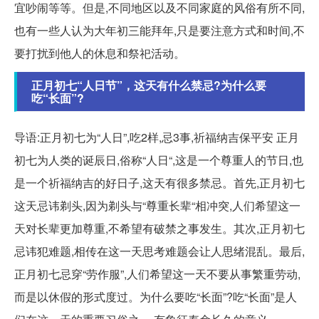
宜吵闹等等。但是,不同地区以及不同家庭的风俗有所不同,
也有一些人认为大年初三能拜年,只是要注意方式和时间,不
要打扰到他人的休息和祭祀活动。
正月初七“人日节”，这天有什么禁忌?为什么要
吃“长面”?
导语:正月初七为“人日”,吃2样,忌3事,祈福纳吉保平安 正月
初七为人类的诞辰日,俗称“人日“,这是一个尊重人的节日,也
是一个祈福纳吉的好日子,这天有很多禁忌。首先,正月初七
这天忌讳剃头,因为剃头与“尊重长辈“相冲突,人们希望这一
天对长辈更加尊重,不希望有破禁之事发生。其次,正月初七
忌讳犯难题,相传在这一天思考难题会让人思绪混乱。最后,
正月初七忌穿“劳作服”,人们希望这一天不要从事繁重劳动,
而是以休假的形式度过。为什么要吃“长面”?吃“长面”是人