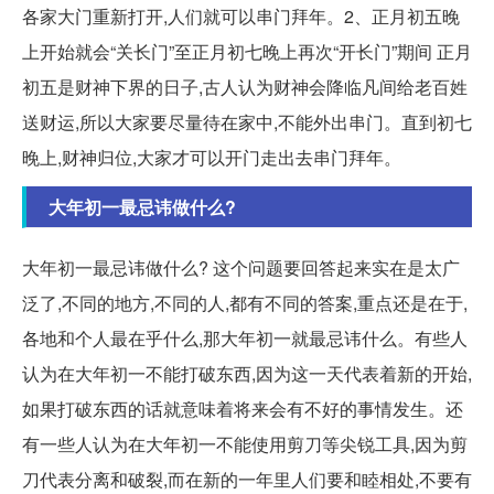
各家大门重新打开,人们就可以串门拜年。2、正月初五晚
上开始就会“关长门”至正月初七晚上再次“开长门”期间 正月
初五是财神下界的日子,古人认为财神会降临凡间给老百姓
送财运,所以大家要尽量待在家中,不能外出串门。直到初七
晚上,财神归位,大家才可以开门走出去串门拜年。
大年初一最忌讳做什么?
大年初一最忌讳做什么? 这个问题要回答起来实在是太广
泛了,不同的地方,不同的人,都有不同的答案,重点还是在于,
各地和个人最在乎什么,那大年初一就最忌讳什么。有些人
认为在大年初一不能打破东西,因为这一天代表着新的开始,
如果打破东西的话就意味着将来会有不好的事情发生。还
有一些人认为在大年初一不能使用剪刀等尖锐工具,因为剪
刀代表分离和破裂,而在新的一年里人们要和睦相处,不要有