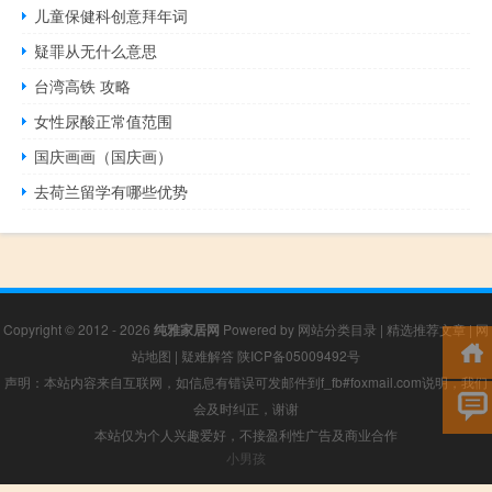
儿童保健科创意拜年词
疑罪从无什么意思
台湾高铁 攻略
女性尿酸正常值范围
国庆画画（国庆画）
去荷兰留学有哪些优势
Copyright © 2012 - 2026
纯雅家居网
Powered by
网站分类目录
|
精选推荐文章
|
网
站地图
|
疑难解答
陕ICP备05009492号
声明：本站内容来自互联网，如信息有错误可发邮件到f_fb#foxmail.com说明，我们
会及时纠正，谢谢
本站仅为个人兴趣爱好，不接盈利性广告及商业合作
小男孩