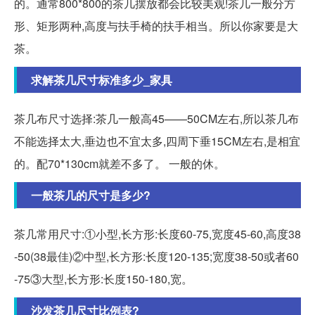
的。通常800*800的茶几摆放都会比较美观!茶几一般分方
形、矩形两种,高度与扶手椅的扶手相当。所以你家要是大
茶。
求解茶几尺寸标准多少_家具
茶几布尺寸选择:茶几一般高45——50CM左右,所以茶几布
不能选择太大,垂边也不宜太多,四周下垂15CM左右,是相宜
的。配70*130cm就差不多了。 一般的休。
一般茶几的尺寸是多少?
茶几常用尺寸:①小型,长方形:长度60-75,宽度45-60,高度38
-50(38最佳)②中型,长方形:长度120-135;宽度38-50或者60
-75③大型,长方形:长度150-180,宽。
沙发茶几尺寸比例表?