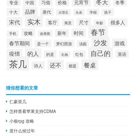
冬天
元宵节
专业
习俗
价格
冬季
中国
品牌
十大
唐代
学校
孩子
头发
大理石
实木
宋代
尺寸
很多人
客厅
寓意
年龄
春节
攻略
时间
新年
手机
效果图
沙发
春节期间
游戏
是一个
梦幻西游
汤圆
自己的
的人
疫情
英语
的是
红包
礼物
茶几
餐桌
还不
诗人
都是
猜你想看的文章
仁豪茶几
怎样查看苹果支持CDMA
小偷rpg 攻略
度什么候过年