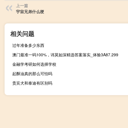
上一篇
宇宙兄弟什么梗
相关问题
过年准备多少东西
澳门最准一码100%，讳莫如深精选答案落实_体验3A87.299
金融学考研如何选择学校
起酥油真的那么可怕吗
贵宾犬和泰迪有区别吗