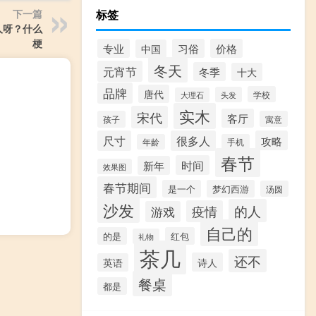
标签
下一篇
人呀？什么
梗
专业
习俗
价格
中国
冬天
元宵节
冬季
十大
品牌
唐代
学校
头发
大理石
实木
宋代
客厅
孩子
寓意
尺寸
很多人
攻略
年龄
手机
春节
时间
新年
效果图
春节期间
是一个
梦幻西游
汤圆
沙发
的人
疫情
游戏
自己的
的是
红包
礼物
茶几
还不
诗人
英语
餐桌
都是