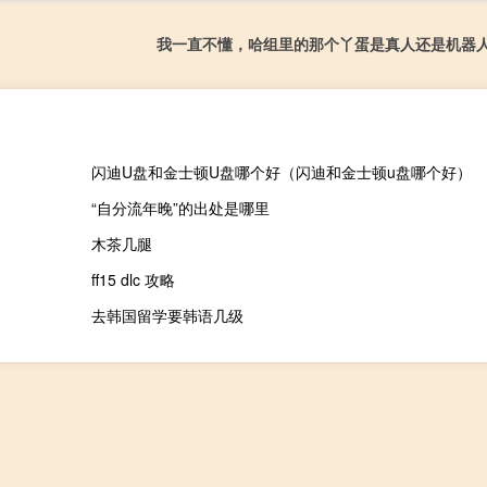
我一直不懂，哈组里的那个丫蛋是真人还是机器
闪迪U盘和金士顿U盘哪个好（闪迪和金士顿u盘哪个好）
“自分流年晚”的出处是哪里
木茶几腿
ff15 dlc 攻略
去韩国留学要韩语几级