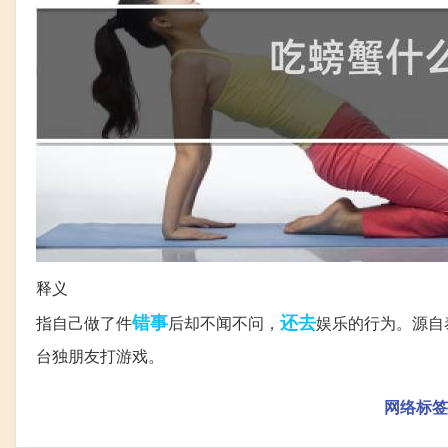
释义
错事
还去
指自己做了件
后却不闻不问，
娱乐的行为。源自泰星
台独朋友打游戏。
网络标签