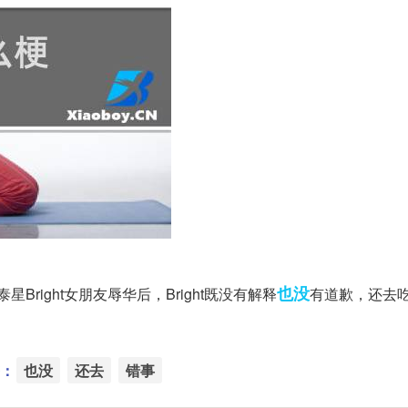
也没
Bright女朋友辱华后，Bright既没有解释
有道歉，还去
：
也没
还去
错事