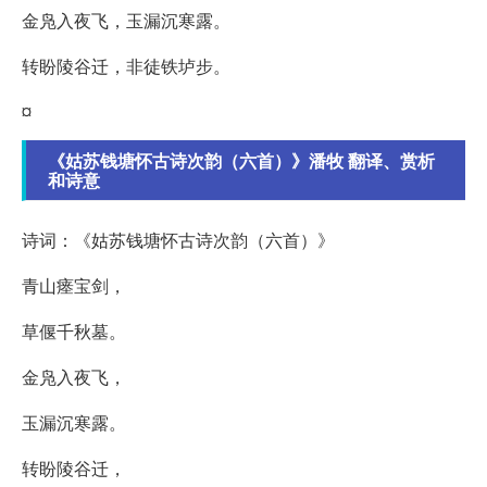
金凫入夜飞，玉漏沉寒露。
转盼陵谷迁，非徒铁垆步。
¤
《姑苏钱塘怀古诗次韵（六首）》潘牧 翻译、赏析
和诗意
诗词：《姑苏钱塘怀古诗次韵（六首）》
青山瘗宝剑，
草偃千秋墓。
金凫入夜飞，
玉漏沉寒露。
转盼陵谷迁，