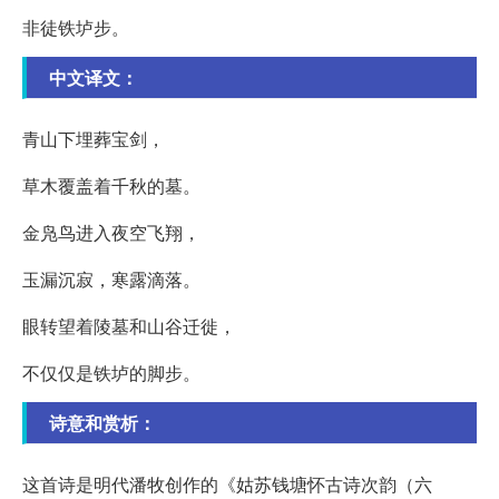
非徒铁垆步。
中文译文：
青山下埋葬宝剑，
草木覆盖着千秋的墓。
金凫鸟进入夜空飞翔，
玉漏沉寂，寒露滴落。
眼转望着陵墓和山谷迁徙，
不仅仅是铁垆的脚步。
诗意和赏析：
这首诗是明代潘牧创作的《姑苏钱塘怀古诗次韵（六