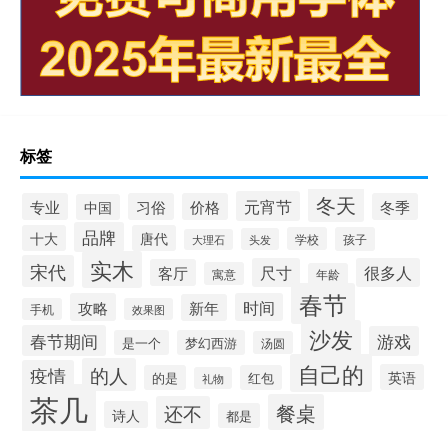
标签
冬天
元宵节
专业
习俗
价格
冬季
中国
品牌
十大
唐代
学校
孩子
头发
大理石
实木
宋代
尺寸
很多人
客厅
寓意
年龄
春节
攻略
时间
新年
手机
效果图
沙发
春节期间
游戏
是一个
梦幻西游
汤圆
自己的
的人
疫情
英语
的是
红包
礼物
茶几
餐桌
还不
诗人
都是