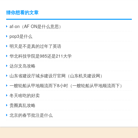
猜你想看的文章
af-on（AF ON是什么意思）
pop3是什么
明天是不是真的过年了英语
华北科技学院是985还是211大学
达尔文岛攻略
山东省建设厅城乡建设厅官网（山东机关建设网）
一艘轮船从甲地顺流而下8小时（一艘轮船从甲地顺流而下）
冬天啥吃的好卖
贵圈真乱攻略
北京的春节批注是什么