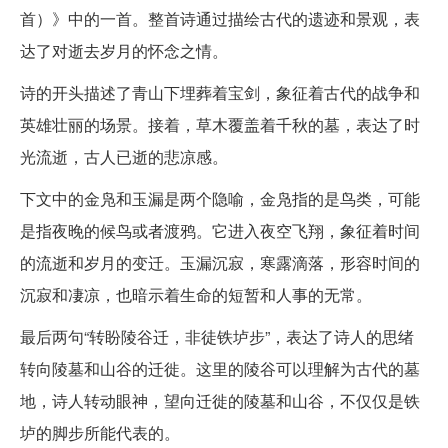
首）》中的一首。整首诗通过描绘古代的遗迹和景观，表
达了对逝去岁月的怀念之情。
诗的开头描述了青山下埋葬着宝剑，象征着古代的战争和
英雄壮丽的场景。接着，草木覆盖着千秋的墓，表达了时
光流逝，古人已逝的悲凉感。
下文中的金凫和玉漏是两个隐喻，金凫指的是鸟类，可能
是指夜晚的候鸟或者渡鸦。它进入夜空飞翔，象征着时间
的流逝和岁月的变迁。玉漏沉寂，寒露滴落，形容时间的
沉寂和凄凉，也暗示着生命的短暂和人事的无常。
最后两句“转盼陵谷迁，非徒铁垆步”，表达了诗人的思绪
转向陵墓和山谷的迁徙。这里的陵谷可以理解为古代的墓
地，诗人转动眼神，望向迁徙的陵墓和山谷，不仅仅是铁
垆的脚步所能代表的。