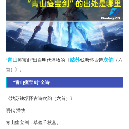
青山
姑苏
次韵
“
瘗宝剑”出自明代潘牧的《
钱塘怀古诗
（六
首）》。
“青山瘗宝剑”全诗
《姑苏钱塘怀古诗次韵（六首）》
明代 潘牧
青山瘗宝剑，草偃千秋墓。