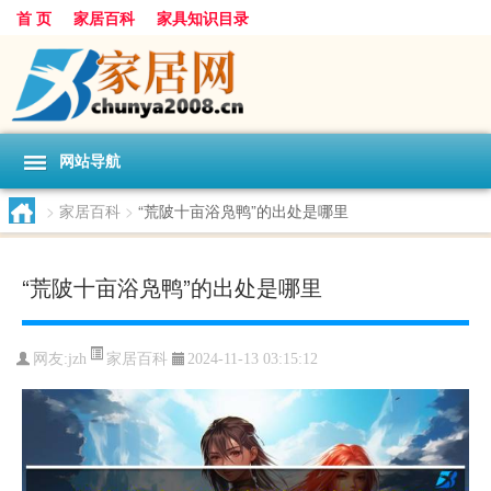
首 页
家居百科
家具知识目录
网站导航
>
家居百科
>
“荒陂十亩浴凫鸭”的出处是哪里
“荒陂十亩浴凫鸭”的出处是哪里
家居百科
网友:
jzh
2024-11-13 03:15:12