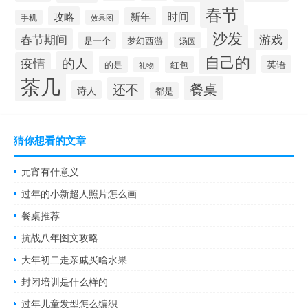
春节
攻略
时间
新年
手机
效果图
沙发
春节期间
游戏
是一个
梦幻西游
汤圆
自己的
的人
疫情
英语
的是
红包
礼物
茶几
餐桌
还不
诗人
都是
猜你想看的文章
元宵有什意义
过年的小新超人照片怎么画
餐桌推荐
抗战八年图文攻略
大年初二走亲戚买啥水果
封闭培训是什么样的
过年儿童发型怎么编织