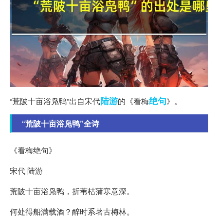
陆游
绝句
“荒陂十亩浴凫鸭”出自宋代
的《看梅
》。
“荒陂十亩浴凫鸭”全诗
《看梅绝句》
宋代 陆游
荒陂十亩浴凫鸭，折苇枯蒲寒意深。
何处得船满载酒？醉时系著古梅林。