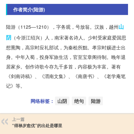
作者简介(陆游)
山
陆游（1125—1210），字务观，号放翁。汉族，越州
阴
（今浙江绍兴）人，南宋著名诗人。少时受家庭爱国思
想熏陶，高宗时应礼部试，为秦桧所黜。孝宗时赐进士出
身。中年入蜀，投身军旅生活，官至宝章阁待制。晚年退
居家乡。创作诗歌今存九千多首，内容极为丰富。著有
《剑南诗稿》、《渭南文集》、《南唐书》、《老学庵笔
记》等。
网络标签：
山阴
绝句
陆游
上一篇
“得禄岁愈优”的出处是哪里