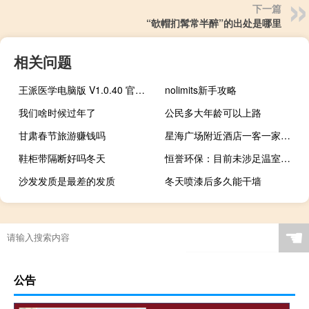
下一篇
“欹帽扪髯常半醉”的出处是哪里
相关问题
王派医学电脑版 V1.0.40 官方PC版（王派医学电脑版 V1.0.40 官方PC版功能简介）
nolimits新手攻略
我们啥时候过年了
公民多大年龄可以上路
甘肃春节旅游赚钱吗
星海广场附近酒店一客一家（星海广场附近酒店）
鞋柜带隔断好吗冬天
恒誉环保：目前未涉足温室超导方面的业务或者技术
沙发发质是最差的发质
冬天喷漆后多久能干墙
☚
公告