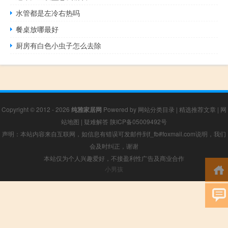
水管都是左冷右热吗
餐桌放哪最好
厨房有白色小虫子怎么去除
Copyright © 2012 - 2026
纯雅家居网
Powered by
网站分类目录
|
精选推荐文章
|
网
站地图
|
疑难解答
陕ICP备05009492号
声明：本站内容来自互联网，如信息有错误可发邮件到f_fb#foxmail.com说明，我们
会及时纠正，谢谢
本站仅为个人兴趣爱好，不接盈利性广告及商业合作
小男孩