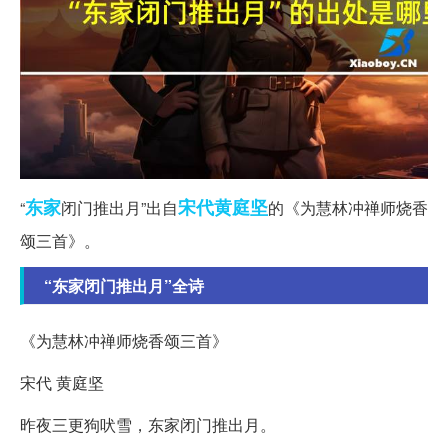
东家
宋代
黄庭坚
“
闭门推出月”出自
的《为慧林冲禅师烧香
颂三首》。
“东家闭门推出月”全诗
《为慧林冲禅师烧香颂三首》
宋代 黄庭坚
昨夜三更狗吠雪，东家闭门推出月。