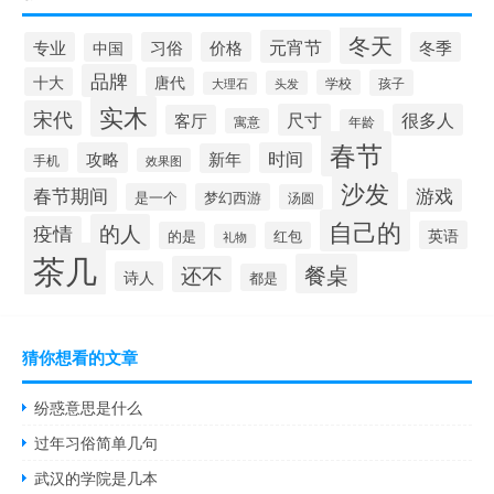
冬天
元宵节
专业
习俗
价格
冬季
中国
品牌
十大
唐代
学校
孩子
头发
大理石
实木
宋代
尺寸
很多人
客厅
寓意
年龄
春节
攻略
时间
新年
手机
效果图
沙发
春节期间
游戏
是一个
梦幻西游
汤圆
自己的
的人
疫情
英语
的是
红包
礼物
茶几
餐桌
还不
诗人
都是
猜你想看的文章
纷惑意思是什么
过年习俗简单几句
武汉的学院是几本