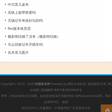
中式茶几桌布
高铁上能带喷雾吗
无锡过年有啥好玩的吗
flex版本啥意思
魏新雨结婚了没有（魏新雨结婚）
马云回家过年开跑车吗
实木茶几图片
Copyright © 2012 - 2026
纯雅家居网
Powered by
网站分类目录
|
精选推荐文章
|
网
站地图
|
疑难解答
陕ICP备05009492号
声明：本站内容来自互联网，如信息有错误可发邮件到f_fb#foxmail.com说明，我们
会及时纠正，谢谢
本站仅为个人兴趣爱好，不接盈利性广告及商业合作