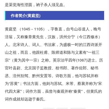
是渠觉海性澄圆，衲子杀人须见血。
作者简介(黄庭坚)
黄庭坚 （1045－1105），字鲁直，自号山谷道人，晚号
涪翁，又称豫章黄先生，汉族，洪州分宁（今江西修水）
人。北宋诗人、词人、书法家，为盛极一时的江西诗派开
山之祖，而且，他跟杜甫、陈师道和陈与义素有“一祖三
宗”（黄为其中一宗）之称。英宗治平四年(1067)进士。历
官叶县尉、北京国子监教授、校书郎、著作佐郎、秘书
丞、涪州别驾、黔州安置等。诗歌方面，他与苏轼并称
为“苏黄”；书法方面，他则与苏轼、米芾、蔡襄并称为“宋
代四大家”；词作方面，虽曾与秦观并称“秦黄”，但黄氏的
词作成就却远逊于秦氏。