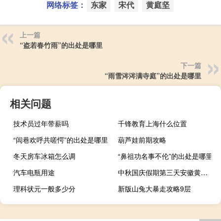
网络标签：
东家
宋代
黄庭坚
上一篇
“盗若春竹雨”的出处是哪里
下一篇
“雨雪涔涔满寺庭”的出处是哪里
相关问题
技术员过年带薪吗
千锋教育上海什么位置
“闾巷欢呼共嗟愕”的出处是哪里
葫芦娃前期攻略
冬天房车冰箱怎么调
“鼻祖功名事不伦”的出处是哪里
汽车电瓶用途
中秋国庆假期第三天安徽黄山迎客2.9万多人 次日预约已满 到底什么情况嘞
理科状元一般多少分
新版山兔大暴走攻略9层