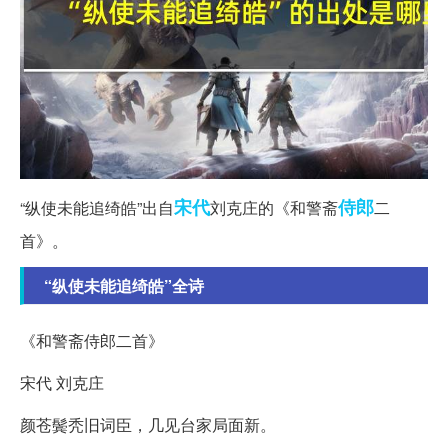
宋代
侍郎
“纵使未能追绮皓”出自
刘克庄的《和警斋
二
首》。
“纵使未能追绮皓”全诗
《和警斋侍郎二首》
宋代 刘克庄
颜苍鬓秃旧词臣，几见台家局面新。