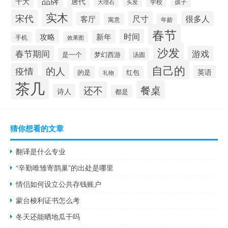
品牌
十大
唐代
学校
孩子
头发
大理石
实木
宋代
尺寸
很多人
客厅
寓意
年龄
春节
攻略
时间
新年
手机
效果图
沙发
春节期间
游戏
是一个
梦幻西游
汤圆
自己的
的人
疫情
英语
的是
红包
礼物
茶几
餐桌
还不
诗人
都是
猜你想看的文章
翻译是什么专业
“辛勤唯雏寄鹊巢”的出处是哪里
情侣如何设立公共存钱账户
蒙台梭利证书怎么考
冬天还能晒地瓜干吗