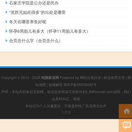
石家庄学院是公办还是民办
“览胜无如此得多”的出处是哪里
冬天在哪里养鱼好呢
怀孕6周胎儿有多大（怀孕11周胎儿有多大）
合页念什么字（合页念什么）
Copyright © 2012 - 2026
纯雅家居网
Powered by
网站分类目录
|
精选推荐文章
|
网
站地图
|
疑难解答
陕ICP备05009492号
声明：本站内容来自互联网，如信息有错误可发邮件到f_fb#foxmail.com说明，我们
会及时纠正，谢谢
本站仅为个人兴趣爱好，不接盈利性广告及商业合作
小男孩