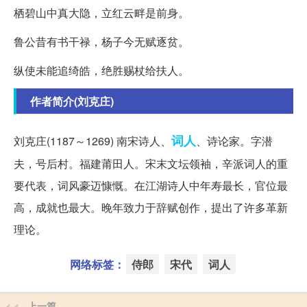
栖碧山中真大隐，立红云畔是前身。
鲁公昔有书干禄，杨子今无赋逐贫。
纵使未能追绮皓，绝胜赐杖给扶人。
作者简介(刘克庄)
词人
刘克庄(1187～1269) 南宋诗人、
、诗论家。字潜
夫，号后村。福建莆田人。宋末文坛领袖，辛派词人的重
要代表，词风豪迈慷慨。在江湖诗人中年寿最长，官位最
高，成就也最大。晚年致力于辞赋创作，提出了许多革新
理论。
网络标签：
侍郎
宋代
词人
上一篇