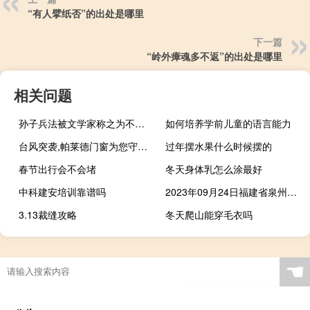
“有人擘纸否”的出处是哪里
下一篇
“岭外瘴魂多不返”的出处是哪里
相关问题
孙子兵法被文学家称之为不朽不灭的大意（孙子兵法被文学家称之为不朽不灭）
如何培养学前儿童的语言能力
台风突袭,帕莱德门窗为您守家护院
过年摆水果什么时候摆的
春节出行会不会堵
冬天身体乳怎么涂最好
中科建安培训靠谱吗
2023年09月24日福建省泉州市疫情大数据-今日/今天疫情全网搜索最新实时消息动态情况通知播报
3.13裁缝攻略
冬天爬山能穿毛衣吗
☚