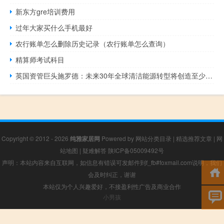
新东方gre培训费用
过年大家买什么手机最好
农行账单怎么删除历史记录（农行账单怎么查询）
精算师考试科目
英国资管巨头施罗德：未来30年全球清洁能源转型将创造至少价值100万亿美元的投资机会
Copyright © 2012 - 2026
纯雅家居网
Powered by
网站分类目录
|
精选推荐文章
|
网
站地图
|
疑难解答
陕ICP备05009492号
声明：本站内容来自互联网，如信息有错误可发邮件到f_fb#foxmail.com说明，我们
会及时纠正，谢谢
本站仅为个人兴趣爱好，不接盈利性广告及商业合作
小男孩