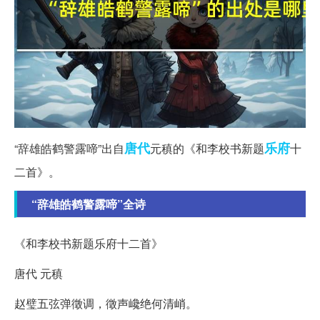
唐代
乐府
“辞雄皓鹤警露啼”出自
元稹的《和李校书新题
十
二首》。
“辞雄皓鹤警露啼”全诗
《和李校书新题乐府十二首》
唐代 元稹
赵璧五弦弹徵调，徵声巉绝何清峭。