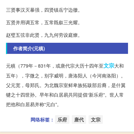
三贤事汉灭暴强，四贤镇岳宁边徼。
五贤并用调五常，五常既叙三光耀。
赵璧五弦非此贤，九九何劳设庭燎。
作者简介(元稹)
文宗
元稹（779年－831年，或唐代宗大历十四年至
大和
五年），字微之，别字威明，唐洛阳人（今河南洛阳）。
父元宽，母郑氏。为北魏宗室鲜卑族拓跋部后裔，是什翼
犍之十四世孙。早年和白居易共同提倡“新乐府”。世人常
把他和白居易并称“元白”。
网络标签：
乐府
唐代
文宗