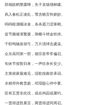
辞雄皓鹤警露啼，失子哀猿绕林啸。
风入春松正凌乱，莺含晓舌怜娇妙。
呜呜暗溜咽冰泉，杀杀霜刀涩寒鞘。
促节频催渐繁拨，珠幢斗绝金铃掉。
千靫鸣镝发胡弓，万片清球击虞庙。
众乐虽同第一部，德宗皇帝常偏召。
旬休节假暂归来，一声狂杀长安少。
主第侯家最难见，挼歌按曲皆承诏。
水精帘外教贵嫔，玳瑁筵心伴中要。
臣有五贤非此弦，或在拘囚或屠钓。
一贤得进胜累百，两贤得进同周召。