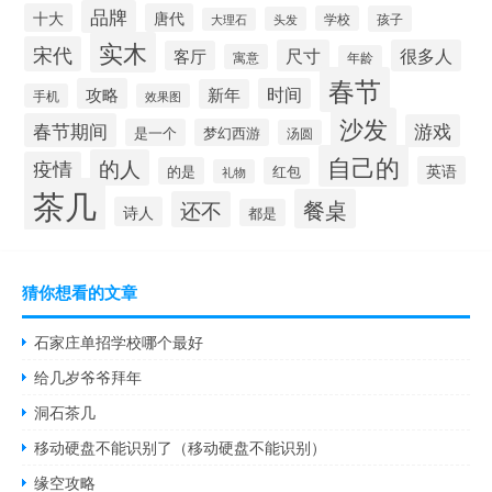
品牌
十大
唐代
学校
孩子
头发
大理石
实木
宋代
尺寸
很多人
客厅
寓意
年龄
春节
攻略
时间
新年
手机
效果图
沙发
春节期间
游戏
是一个
梦幻西游
汤圆
自己的
的人
疫情
英语
的是
红包
礼物
茶几
餐桌
还不
诗人
都是
猜你想看的文章
石家庄单招学校哪个最好
给几岁爷爷拜年
洞石茶几
移动硬盘不能识别了（移动硬盘不能识别）
缘空攻略