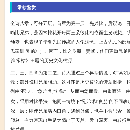
常棣鉴赏
全诗八章，可分五层。首章为第一层，先兴比，后议论，开
喻比兄弟，是因常棣花开每两三朵彼此相依而生发联想。“
颂赞，也表现了华夏先民传统的人伦观念。上古先民的部族
氏家训·兄弟》）。因而，比之良朋、妻孥，他们更重兄弟
雅·常棣》主题的历史文化根源。
二、三、四章为第二层。诗人通过三个典型情境，对“莫如
救；御外侮则兄弟相助。这可能是历史传说的诗意概括，
列由“死丧”、“急难”到“外御”，从而由急而缓、由重而轻
次，采用对比手法，把同一情境下“兄弟”和“良朋”的不同
深一层：即使兄弟墙内口角，遇到外侮，也会不假思索一致
倾刻，有力表现出手足之情出于天然、发自深衷。由转折
故成语。