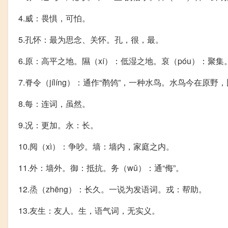
4.威：畏惧，可怕。
5.孔怀：最为思念、关怀。孔，很，最。
6.原：高平之地。隰（xí）：低湿之地。裒（póu）：聚集
7.脊令（jílíng）：通作“鹡鸰”，一种水鸟。水鸟今在原
8.每：连词，虽然。
9.况：更加。永：长。
10.阋（xì）：争吵。墙：墙内，家庭之内。
11.外：墙外。御：抵抗。务（wǔ）：通“侮”。
12.烝（zhēng）：长久。一说为发语词。戎：帮助。
13.友生：友人。生，语气词，无实义。