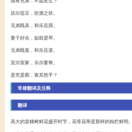
虽有兄弟，不如友生？
傧尔笾豆，饮酒之饫。
兄弟既具，和乐且孺。
妻子好合，如鼓瑟琴。
兄弟既翕，和乐且湛。
宜尔室家，乐尔妻帑。
是究是图，亶其然乎？
常棣翻译及注释
翻译
高大的棠棣树鲜花盛开时节，花萼花蒂是那样的灿烂鲜明