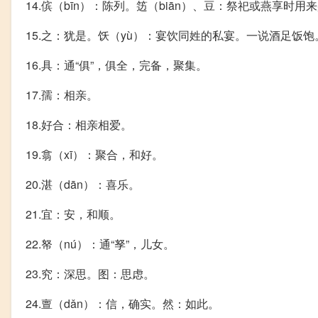
14.傧（bīn）：陈列。笾（biān）、豆：祭祀或燕享
15.之：犹是。饫（yù）：宴饮同姓的私宴。一说酒足饭饱
16.具：通“俱”，俱全，完备，聚集。
17.孺：相亲。
18.好合：相亲相爱。
19.翕（xī）：聚合，和好。
20.湛（dān）：喜乐。
21.宜：安，和顺。
22.帑（nú）：通“孥”，儿女。
23.究：深思。图：思虑。
24.亶（dǎn）：信，确实。然：如此。