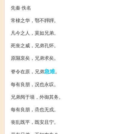
先秦 佚名
常棣之华，鄂不韡韡。
凡今之人，莫如兄弟。
死丧之威，兄弟孔怀。
原隰裒矣，兄弟求矣。
急难
脊令在原，兄弟
。
每有良朋，况也永叹。
兄弟阋于墙，外御其务。
每有良朋，烝也无戎。
丧乱既平，既安且宁。