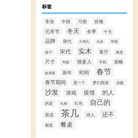
标签
专业
习俗
价格
中国
冬天
元宵节
冬季
十大
品牌
唐代
学校
头发
大理石
实木
宋代
客厅
孩子
寓意
尺寸
很多人
攻略
年龄
手机
春节
时间
新年
效果图
春节期间
是一个
梦幻西游
汤圆
沙发
的人
疫情
游戏
自己的
的是
红包
礼物
茶几
还不
诗人
英语
餐桌
都是