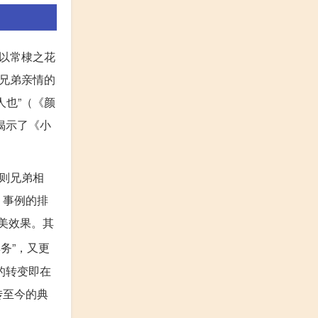
以常棣之花
兄弟亲情的
也”（《颜
揭示了《小
则兄弟相
。事例的排
审美效果。其
务”，又更
的转变即在
传至今的典