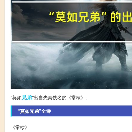
兄弟
“莫如
”出自先秦佚名的《常棣》。
“莫如兄弟”全诗
《常棣》