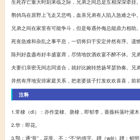
生死存亡重大时刻来临之际，兄弟之间总是互相深深牵挂
鹡鸰鸟在原野上飞走又悲鸣，血亲兄弟有人陷入急难之中
兄弟之间在家里有可能争斗，但是每遇外侮总能鼎力相助
死丧急难和杂乱之事平息，一切将归于安定井然有序。遗
陈列好盘盏布好丰盛宴席，尽情地饮酒欢宴不醉不休。兄
夫妻们亲密无间志同道合，就好比婉转悠扬琴瑟协奏。兄
井然有序地安排家庭关系，把老婆孩子打发欢欢喜喜，前
注释
1.常棣（dì）：亦作棠棣、唐棣，即郁李，蔷薇科落叶灌
2.华：即花。
3.鄂：通“萼”，花萼。不：“丕”的借字。韡（wěi）韡：鲜