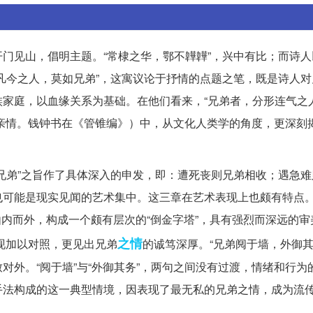
门见山，倡明主题。“常棣之华，鄂不韡韡”，兴中有比；而诗人
凡今之人，莫如兄弟”，这寓议论于抒情的点题之笔，既是诗人对
家庭，以血缘关系为基础。在他们看来，“兄弟者，分形连气之人
亲情。钱钟书在《管锥编》）中，从文化人类学的角度，更深刻
兄弟”之旨作了具体深入的申发，即：遭死丧则兄弟相收；遇急难
也可能是现实见闻的艺术集中。这三章在艺术表现上也颇有特点
、由内而外，构成一个颇有层次的“倒金字塔”，具有强烈而深远的
之情
表现加以对照，更见出兄弟
的诚笃深厚。“兄弟阋于墙，外御其
对外。“阋于墙”与“外御其务”，两句之间没有过渡，情绪和行为
手法构成的这一典型情境，因表现了最无私的兄弟之情，成为流