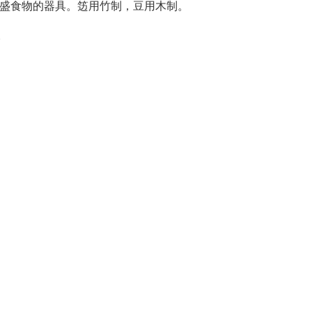
时用来盛食物的器具。笾用竹制，豆用木制。
。