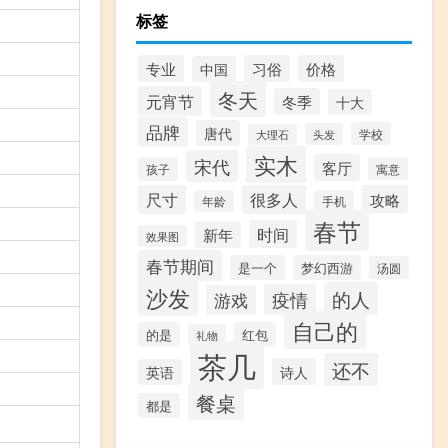
标签
专业
习俗
价格
中国
冬天
元宵节
冬季
十大
品牌
唐代
学校
头发
大理石
实木
宋代
客厅
孩子
寓意
尺寸
很多人
攻略
年龄
手机
春节
时间
新年
效果图
春节期间
是一个
梦幻西游
汤圆
沙发
的人
疫情
游戏
自己的
的是
红包
礼物
茶几
还不
诗人
英语
餐桌
都是