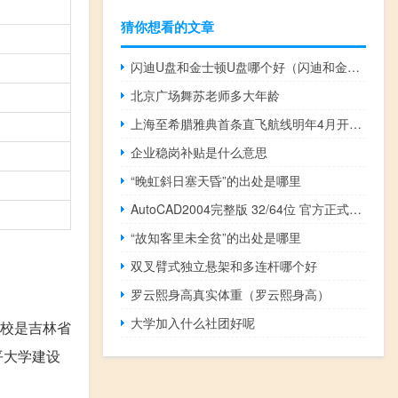
猜你想看的文章
闪迪U盘和金士顿U盘哪个好（闪迪和金士顿u盘哪个好）
北京广场舞苏老师多大年龄
上海至希腊雅典首条直飞航线明年4月开通每周执行3班
企业稳岗补贴是什么意思
“晚虹斜日塞天昏”的出处是哪里
AutoCAD2004完整版 32/64位 官方正式版（AutoCAD2004完整版 32/64位 官方正式版功能简介）
“故知客里未全贫”的出处是哪里
双叉臂式独立悬架和多连杆哪个好
罗云熙身高真实体重（罗云熙身高）
大学加入什么社团好呢
学校是吉林省
平大学建设