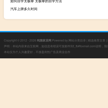
如何自学太极拳 太极拳的自学方法
汽车上牌多久时间
Copyright © 2012 - 2026
纯雅家居网
Powered by
网站分类目录
|
精选推荐文章
|
声明：本站内容来自互联网，如信息有错误可发邮件到f_fb#foxmail.com说明
本站仅为个人兴趣爱好，不接盈利性广告及商业合作