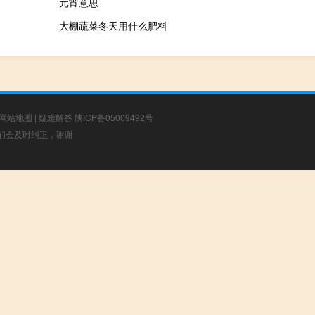
元宵意思
大棚蔬菜冬天用什么肥料
网站地图
|
疑难解答
陕ICP备05009492号
，我们会及时纠正，谢谢