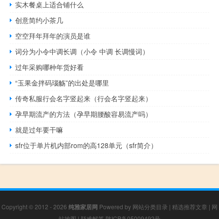
实木餐桌上适合铺什么
创意简约小茶几
空空拜年拜年的演员是谁
词分为小令中调长调（小令 中调 长调慢词）
过年采购哪种年货好看
“玉果金拌码瑙觞”的出处是哪里
传奇私服行会名字竖起来（行会名字竖起来）
孕早期流产的方法（孕早期腰酸容易流产吗）
就是过年要干嘛
sfr位于单片机内部rom的高128单元（sfr简介）
Copyright © 2012 - 2026
纯雅家居网
Powered by
网站分类目录
|
精选推荐文章
|
网
站地图
|
疑难解答
陕ICP备05009492号