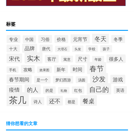
标签
冬天
元宵节
专业
习俗
价格
冬季
中国
品牌
十大
唐代
学校
孩子
头发
大理石
实木
宋代
尺寸
很多人
客厅
寓意
年龄
春节
攻略
时间
新年
手机
效果图
沙发
春节期间
游戏
是一个
梦幻西游
汤圆
自己的
的人
疫情
英语
的是
红包
礼物
茶几
餐桌
还不
诗人
都是
猜你想看的文章