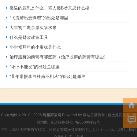
傻逼的意思是什么，骂人傻B啥意思什么梗
“飞流罅出悬珠璎”的出处是哪里
大年初二走亲戚买啥水果
什么是财政政策工具
小时候拜年的小蛋糕是什么
治疗股癣的药膏有哪些药（治疗股癣的药膏有哪些）
“怀旧不能发”的出处是哪里
“昔年常恨李白杜甫不相从”的出处是哪里
Copyright © 2012 - 2026
纯雅家居网
Powered by
网站分类目录
|
精选推荐文章
|
网
站地图
|
疑难解答
陕ICP备05009492号
声明：本站内容来自互联网，如信息有错误可发邮件到f_fb#foxmail.com说明，我们
会及时纠正，谢谢