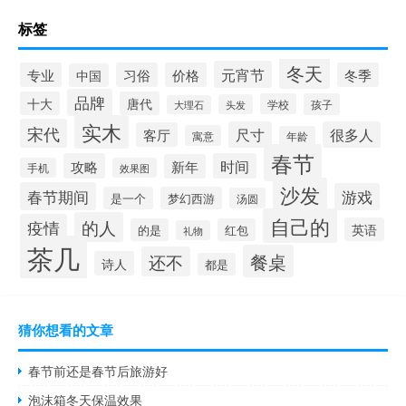
标签
冬天
元宵节
专业
习俗
价格
冬季
中国
品牌
十大
唐代
学校
孩子
头发
大理石
实木
宋代
尺寸
很多人
客厅
寓意
年龄
春节
攻略
时间
新年
手机
效果图
沙发
春节期间
游戏
是一个
梦幻西游
汤圆
自己的
的人
疫情
英语
的是
红包
礼物
茶几
餐桌
还不
诗人
都是
猜你想看的文章
春节前还是春节后旅游好
泡沫箱冬天保温效果