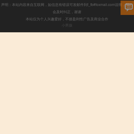
声明：本站内容来自互联网，如信息有错误可发邮件到f_fb#foxmail.com说明，我们
会及时纠正，谢谢
本站仅为个人兴趣爱好，不接盈利性广告及商业合作
小男孩