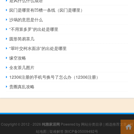
迎风什么什么成语
囟门是哪里有凹槽一条线（囟门是哪里）
沙埚的意思是什么
“不用算多罗”的出处是哪里
圆形简易茶几
“翠叶交柯水面凉”的出处是哪里
缘空攻略
全友茶几图片
12306注册的手机号换号了怎么办（12306注册）
贵圈真乱攻略
Copyright © 2012 - 2026
纯雅家居网
Powered by
网站分类目录
|
精选推荐文章
|
网
站地图
|
疑难解答
陕ICP备05009492号