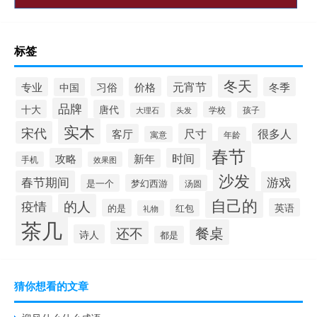
标签
冬天
元宵节
专业
习俗
价格
冬季
中国
品牌
十大
唐代
学校
孩子
头发
大理石
实木
宋代
尺寸
很多人
客厅
寓意
年龄
春节
攻略
时间
新年
手机
效果图
沙发
春节期间
游戏
是一个
梦幻西游
汤圆
自己的
的人
疫情
英语
的是
红包
礼物
茶几
餐桌
还不
诗人
都是
猜你想看的文章