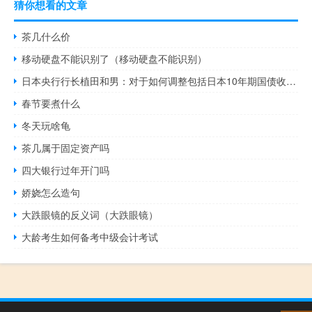
猜你想看的文章
茶几什么价
移动硬盘不能识别了（移动硬盘不能识别）
日本央行行长植田和男：对于如何调整包括日本10年期国债收益率目标在内的收益率曲线控制（YCC）我还没有清晰的想法不认为在消费和资本支出疲软时可以出现积极的工资循环
春节要煮什么
冬天玩啥龟
茶几属于固定资产吗
四大银行过年开门吗
娇娆怎么造句
大跌眼镜的反义词（大跌眼镜）
大龄考生如何备考中级会计考试