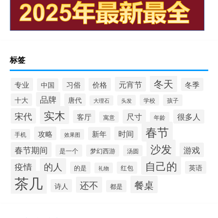
标签
冬天
元宵节
专业
习俗
价格
冬季
中国
品牌
十大
唐代
学校
孩子
头发
大理石
实木
宋代
尺寸
很多人
客厅
寓意
年龄
春节
攻略
时间
新年
手机
效果图
沙发
春节期间
游戏
是一个
梦幻西游
汤圆
自己的
的人
疫情
英语
的是
红包
礼物
茶几
餐桌
还不
诗人
都是