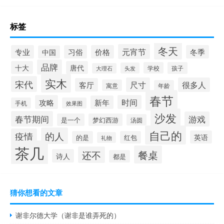
标签
冬天
元宵节
专业
习俗
价格
冬季
中国
品牌
十大
唐代
学校
孩子
头发
大理石
实木
宋代
尺寸
很多人
客厅
寓意
年龄
春节
攻略
时间
新年
手机
效果图
沙发
春节期间
游戏
是一个
梦幻西游
汤圆
自己的
的人
疫情
英语
的是
红包
礼物
茶几
餐桌
还不
诗人
都是
猜你想看的文章
谢非尔德大学（谢非是谁弄死的）