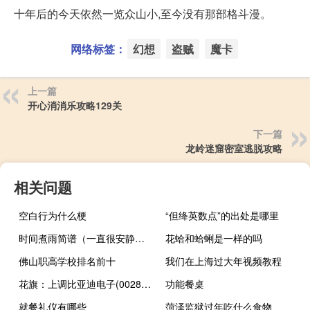
十年后的今天依然一览众山小,至今没有那部格斗漫。
网络标签：
幻想
盗贼
魔卡
上一篇
开心消消乐攻略129关
下一篇
龙岭迷窟密室逃脱攻略
相关问题
空白行为什么梗
“但绛英数点”的出处是哪里
时间煮雨简谱（一直很安静简谱）
花蛤和蛤蜊是一样的吗
佛山职高学校排名前十
我们在上海过大年视频教程
花旗：上调比亚迪电子(00285.HK)目标价至42港元评级买入
功能餐桌
就餐礼仪有哪些
菏泽监狱过年吃什么食物