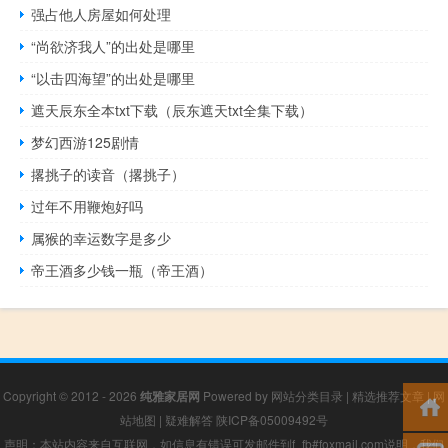
强占他人房屋如何处理
“尚欲济我人”的出处是哪里
“以击四海望”的出处是哪里
遮天辰东全本txt下载（辰东遮天txt全集下载）
梦幻西游125剧情
撂挑子的读音（撂挑子）
过年不用鞭炮好吗
属猴的幸运数字是多少
帝王酒多少钱一瓶（帝王酒）
Copyright © 2012 - 2026
纯雅家居网
Powered by
网站分类目录
|
精选推荐文章
|
网
站地图
|
疑难解答
陕ICP备05009492号
声明：本站内容来自互联网，如信息有错误可发邮件到f_fb#foxmail.com说明，我们