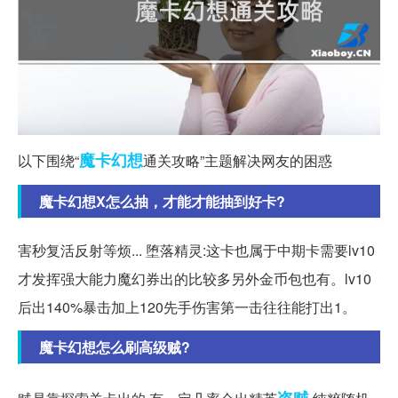
魔卡
幻想
以下围绕“
通关攻略”主题解决网友的困惑
魔卡幻想X怎么抽，才能才能抽到好卡?
害秒复活反射等烦... 堕落精灵:这卡也属于中期卡需要lv10
才发挥强大能力魔幻券出的比较多另外金币包也有。lv10
后出140%暴击加上120先手伤害第一击往往能打出1。
魔卡幻想怎么刷高级贼?