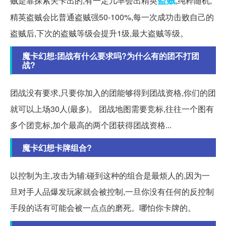
盗贼
贼是靠探索关卡出的,有一定几率会出精英
,纯粹随机,
精英盗贼会比普通盗贼强50-100%,每一次成功击败自己的
盗贼后,下次的盗贼等级会提升1级,最大盗贼等级。
魔卡幻想:团战有什么要求吗?为什么有的团不打团
战?
团战没有要求,只要你加入的团能够得到团战资格,你们的团
就可以上场30人(最多)。 团战地图需要竞标,往往一个图有
多个团竞标,加个最高的两个团获得团战资格...
魔卡幻想卡牌组合?
以控制为主,攻击为辅:碰到这种的组合是最烦人的,因为一
旦对手人品爆发玩家就会被控制,一旦你没有任何的反控制
手段的话有可能会被一点点的磨死。哪怕你卡牌的。