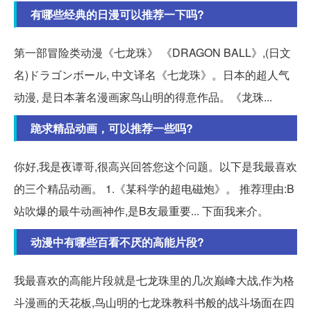
有哪些经典的日漫可以推荐一下吗?
第一部冒险类动漫《七龙珠》 《DRAGON BALL》,(日文
名)ドラゴンボール, 中文译名《七龙珠》。日本的超人气
动漫, 是日本著名漫画家鸟山明的得意作品。《龙珠...
跪求精品动画，可以推荐一些吗?
你好,我是夜谭哥,很高兴回答您这个问题。以下是我最喜欢
的三个精品动画。 1.《某科学的超电磁炮》。 推荐理由:B
站吹爆的最牛动画神作,是B友最重要... 下面我来介。
动漫中有哪些百看不厌的高能片段?
我最喜欢的高能片段就是七龙珠里的几次巅峰大战,作为格
斗漫画的天花板,鸟山明的七龙珠教科书般的战斗场面在四