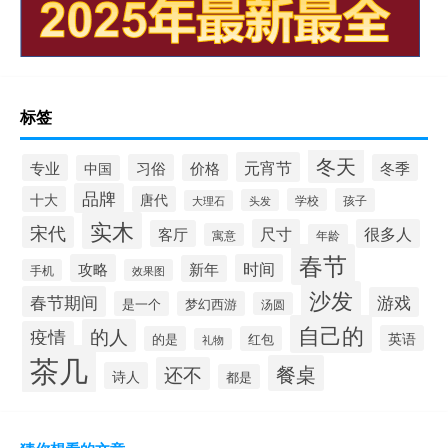
标签
冬天
元宵节
专业
习俗
价格
冬季
中国
品牌
十大
唐代
学校
孩子
头发
大理石
实木
宋代
尺寸
很多人
客厅
寓意
年龄
春节
攻略
时间
新年
手机
效果图
沙发
春节期间
游戏
是一个
梦幻西游
汤圆
自己的
的人
疫情
英语
的是
红包
礼物
茶几
餐桌
还不
诗人
都是