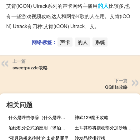
的人
艾肯(iCON) Utrack系列的声卡网络主播用
比较多,也
有一些游戏视频攻略达人和网络K歌的人在用。艾肯(iCO
N) Utrack有四种:艾肯(iCON) Utrack、艾。
网络标签：
声卡
的人
系统
上一篇
sweetpuzzle攻略
下一篇
QQfifa攻略
相关问题
什么是呼告修辞（什么是呼告）
神武129魔王攻略
泊松积分公式的应用（求泊松积分公式）
土耳其称将接收部分加沙地带癌症患者
“夜月乘桥来往时”的出处是哪里
沙发品牌排行榜