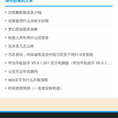
猜你想看的文章
沙发翻新换皮多少钱
切菜板用什么木材才好呢
梦幻西游团本攻略
给新人拜年用什么话形容
实木茶几怎么样
汽车资讯：布加迪凯龙击中阻力区投下9秒1/4英里跑
华为手机助手 V5.0.1.301 官方电脑版（华为手机助手 V5.0.1.301 官方电脑版功能简介）
公交车过年优惠吗
wps文字为什么不能顶格
时间煮雨简谱（一直很安静简谱）