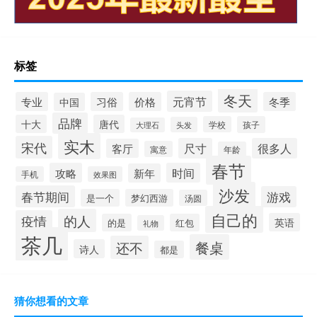
标签
冬天
元宵节
专业
习俗
价格
冬季
中国
品牌
十大
唐代
学校
孩子
头发
大理石
实木
宋代
尺寸
很多人
客厅
寓意
年龄
春节
攻略
时间
新年
手机
效果图
沙发
春节期间
游戏
是一个
梦幻西游
汤圆
自己的
的人
疫情
英语
的是
红包
礼物
茶几
餐桌
还不
诗人
都是
猜你想看的文章