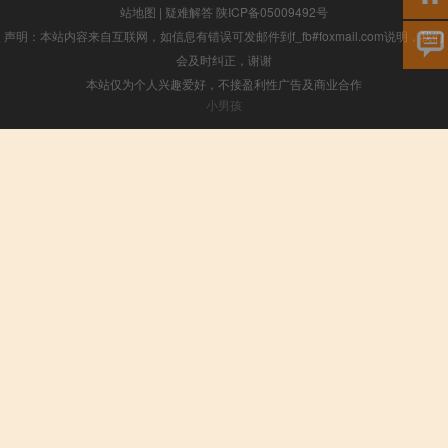
站地图
|
疑难解答
陕ICP备05009492号
声明：本站内容来自互联网，如信息有错误可发邮件到f_fb#foxmail.com说明，我们
会及时纠正，谢谢
本站仅为个人兴趣爱好，不接盈利性广告及商业合作
小男孩