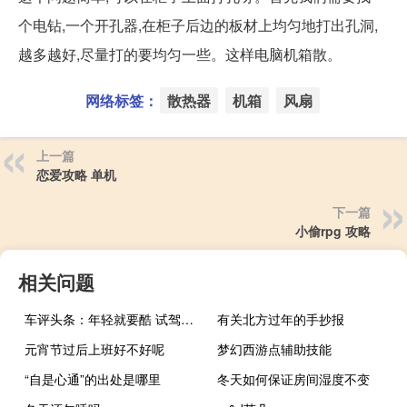
个电钻,一个开孔器,在柜子后边的板材上均匀地打出孔洞,
越多越好,尽量打的要均匀一些。这样电脑机箱散。
网络标签：
散热器
机箱
风扇
上一篇
恋爱攻略 单机
下一篇
小偷rpg 攻略
相关问题
车评头条：年轻就要酷 试驾奥迪A4L quattro个性运动版
有关北方过年的手抄报
元宵节过后上班好不好呢
梦幻西游点辅助技能
“自是心通”的出处是哪里
冬天如何保证房间湿度不变