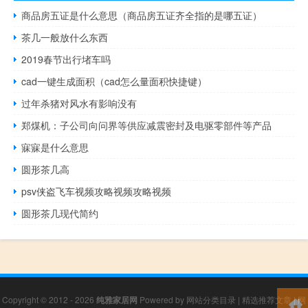
商品房五证是什么意思（商品房五证齐全指的是哪五证）
茶几一般放什么东西
2019春节出行堵车吗
cad一键生成面积（cad怎么量面积快捷键）
过年杀猪对风水有影响没有
郑煤机：子公司向问界等供应减震密封及电驱零部件等产品
寐寐是什么意思
圆形茶几高
psv侠盗飞车视频攻略视频攻略视频
圆形茶几现代简约
Copyright © 2012 - 2026
纯雅家居网
Powered by
网站分类目录
|
精选推荐文章
|
网