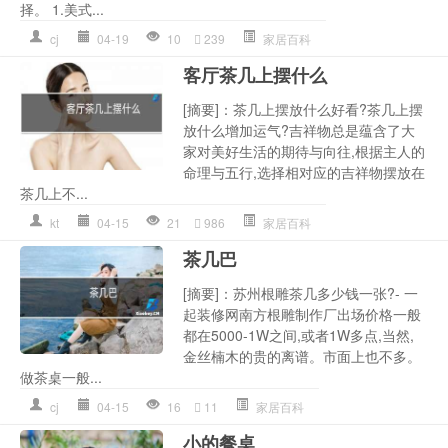
择。 1.美式...
cj
04-19
10
239
家居百科
客厅茶几上摆什么
[摘要]：茶几上摆放什么好看?茶几上摆
放什么增加运气?吉祥物总是蕴含了大
家对美好生活的期待与向往,根据主人的
命理与五行,选择相对应的吉祥物摆放在
茶几上不...
kt
04-15
21
986
家居百科
茶几巴
[摘要]：苏州根雕茶几多少钱一张?- 一
起装修网南方根雕制作厂出场价格一般
都在5000-1W之间,或者1W多点,当然,
金丝楠木的贵的离谱。市面上也不多。
做茶桌一般...
cj
04-15
16
11
家居百科
小的餐桌