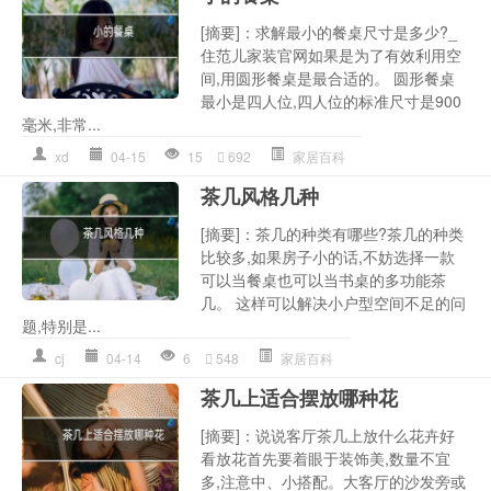
[摘要]：求解最小的餐桌尺寸是多少?_
住范儿家装官网如果是为了有效利用空
间,用圆形餐桌是最合适的。 圆形餐桌
最小是四人位,四人位的标准尺寸是900
毫米,非常...
xd
04-15
15
692
家居百科
茶几风格几种
[摘要]：茶几的种类有哪些?茶几的种类
比较多,如果房子小的话,不妨选择一款
可以当餐桌也可以当书桌的多功能茶
几。 这样可以解决小户型空间不足的问
题,特别是...
cj
04-14
6
548
家居百科
茶几上适合摆放哪种花
[摘要]：说说客厅茶几上放什么花卉好
看放花首先要着眼于装饰美,数量不宜
多,注意中、小搭配。大客厅的沙发旁或