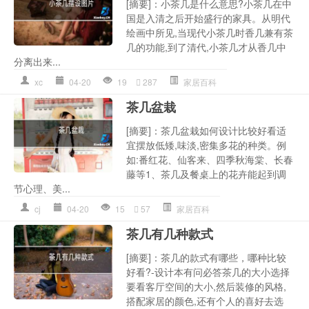
[摘要]：小茶几是什么意思?小茶几在中
国是入清之后开始盛行的家具。从明代
绘画中所见,当现代小茶几时香几兼有茶
几的功能,到了清代,小茶几才从香几中
分离出来...
xc
04-20
19
287
家居百科
茶几盆栽
[摘要]：茶几盆栽如何设计比较好看适
宜摆放低矮,味淡,密集多花的种类。例
如:番红花、仙客来、四季秋海棠、长春
藤等1、茶几及餐桌上的花卉能起到调
节心理、美...
cj
04-20
15
57
家居百科
茶几有几种款式
[摘要]：茶几的款式有哪些，哪种比较
好看?-设计本有问必答茶几的大小选择
要看客厅空间的大小,然后装修的风格,
搭配家居的颜色,还有个人的喜好去选