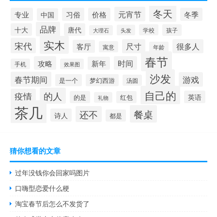
冬天
元宵节
专业
习俗
价格
冬季
中国
品牌
十大
唐代
学校
孩子
头发
大理石
实木
宋代
尺寸
很多人
客厅
寓意
年龄
春节
攻略
时间
新年
手机
效果图
沙发
春节期间
游戏
是一个
梦幻西游
汤圆
自己的
的人
疫情
英语
的是
红包
礼物
茶几
餐桌
还不
诗人
都是
猜你想看的文章
过年没钱你会回家吗图片
口嗨型恋爱什么梗
淘宝春节后怎么不发货了