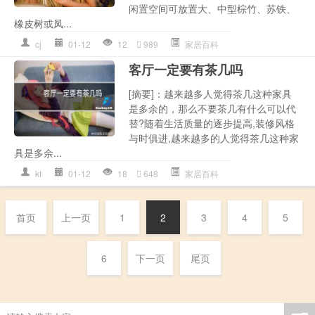
闲置空间可放置大、中型棕竹、苏铁、
橡皮树或凤...
cj
01-12
12
989
家居百科
客厅一定要有茶几吗
[摘要]：越来越多人觉得茶几这种家具
是多余的，那么不要茶几有什么可以代
替?随着生活质量的逐步提高,装修风格
与时俱进,越来越多的人觉得茶几这种家
具是多余...
kt
01-12
18
648
家居百科
首页
上一页
1
2
3
4
5
6
下一页
尾页