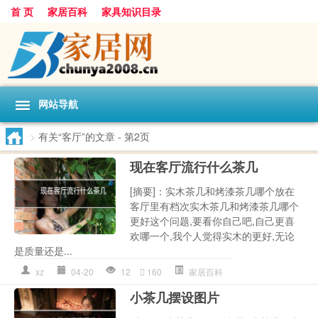
首 页
家居百科
家具知识目录
网站导航
>
有关“客厅”的文章
- 第2页
现在客厅流行什么茶几
[摘要]：实木茶几和烤漆茶几哪个放在
客厅里有档次实木茶几和烤漆茶几哪个
更好这个问题,要看你自己吧,自己更喜
欢哪一个,我个人觉得实木的更好,无论
是质量还是...
xz
04-20
12
160
家居百科
小茶几摆设图片