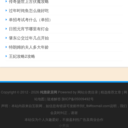
传奇盛世上古伏魔攻略
过年时炖鱼怎么做好吃
单招考试考什么（单招）
日照元宵节哪里有灯会
肇东公交过年几点开始
特朗姆的夫人多大年龄
王妃攻略2攻略
Copyright © 2012 - 2026
纯雅家居网
Powered by
网站分类目录
|
精选推荐文章
|
网
站地图
|
疑难解答
陕ICP备05009492号
声明：本站内容来自互联网，如信息有错误可发邮件到f_fb#foxmail.com说明，我们
会及时纠正，谢谢
本站仅为个人兴趣爱好，不接盈利性广告及商业合作
小男孩