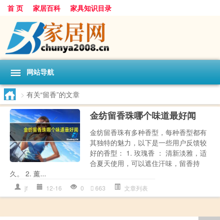
首 页
家居百科
家具知识目录
网站导航
>
有关“留香”的文章
金纺留香珠哪个味道最好闻
金纺留香珠有多种香型，每种香型都有
其独特的魅力，以下是一些用户反馈较
好的香型： 1. 玫瑰香 ： 清新淡雅，适
合夏天使用，可以遮住汗味，留香持
久。 2. 薰...
jf
12-16
0
663
文章列表