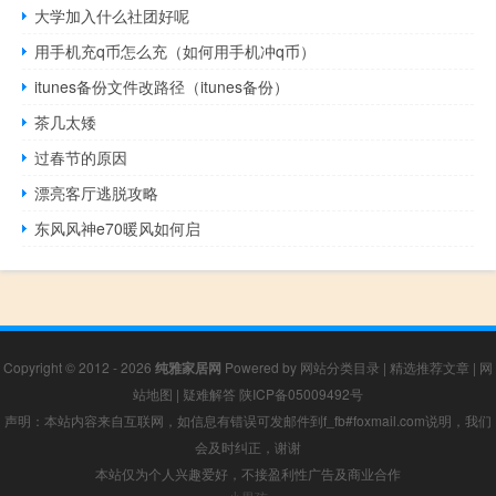
大学加入什么社团好呢
用手机充q币怎么充（如何用手机冲q币）
itunes备份文件改路径（itunes备份）
茶几太矮
过春节的原因
漂亮客厅逃脱攻略
东风风神e70暖风如何启
Copyright © 2012 - 2026
纯雅家居网
Powered by
网站分类目录
|
精选推荐文章
|
网
站地图
|
疑难解答
陕ICP备05009492号
声明：本站内容来自互联网，如信息有错误可发邮件到f_fb#foxmail.com说明，我们
会及时纠正，谢谢
本站仅为个人兴趣爱好，不接盈利性广告及商业合作