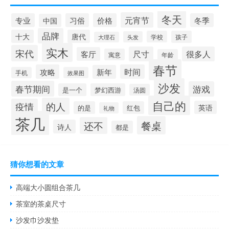
冬天
元宵节
专业
习俗
价格
冬季
中国
品牌
十大
唐代
学校
孩子
头发
大理石
实木
宋代
尺寸
很多人
客厅
寓意
年龄
春节
攻略
时间
新年
手机
效果图
沙发
春节期间
游戏
是一个
梦幻西游
汤圆
自己的
的人
疫情
英语
的是
红包
礼物
茶几
餐桌
还不
诗人
都是
猜你想看的文章
高端大小圆组合茶几
茶室的茶桌尺寸
沙发巾沙发垫