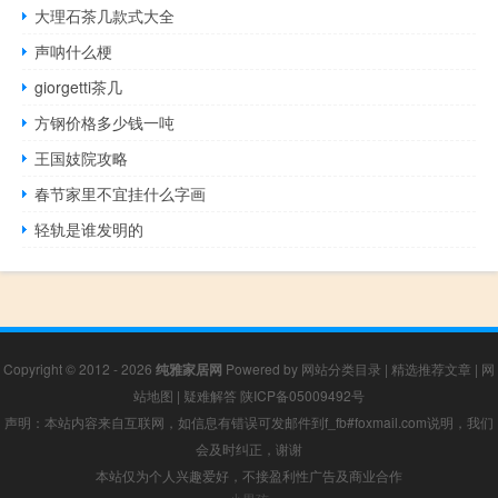
大理石茶几款式大全
声呐什么梗
giorgetti茶几
方钢价格多少钱一吨
王国妓院攻略
春节家里不宜挂什么字画
轻轨是谁发明的
Copyright © 2012 - 2026
纯雅家居网
Powered by
网站分类目录
|
精选推荐文章
|
网
站地图
|
疑难解答
陕ICP备05009492号
声明：本站内容来自互联网，如信息有错误可发邮件到f_fb#foxmail.com说明，我们
会及时纠正，谢谢
本站仅为个人兴趣爱好，不接盈利性广告及商业合作