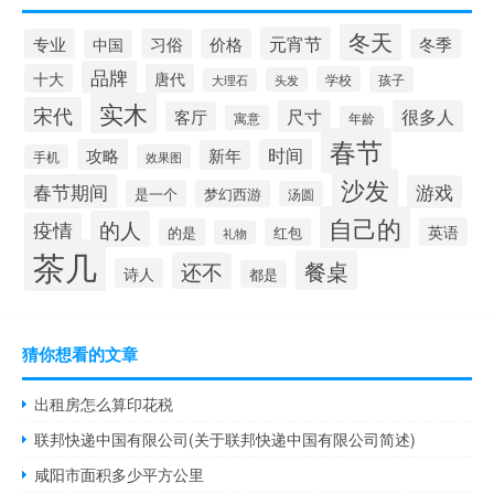
冬天
元宵节
专业
习俗
价格
冬季
中国
品牌
十大
唐代
学校
孩子
头发
大理石
实木
宋代
尺寸
很多人
客厅
寓意
年龄
春节
攻略
时间
新年
手机
效果图
沙发
春节期间
游戏
是一个
梦幻西游
汤圆
自己的
的人
疫情
英语
的是
红包
礼物
茶几
餐桌
还不
诗人
都是
猜你想看的文章
出租房怎么算印花税
联邦快递中国有限公司(关于联邦快递中国有限公司简述)
咸阳市面积多少平方公里