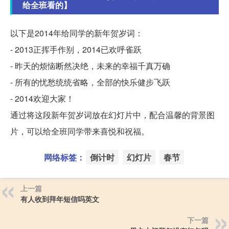
给全班看的】
以下是2014年给同学的新年贺岁词：
- 2013正挥手作别，2014已欢呼雀跃
- 昨天的烦恼断然决绝，未来的幸福千真万确
- 所有的忧愁统统省略，全部的快乐健步飞跃
- 2014欢迎大家！
通过将这段新年贺岁词放在幻灯片中，配合温馨的背景图
片，可以给全班同学带来喜悦和祝福。
网络标签：
倒计时
幻灯片
春节
上一篇
有人收到拜年短信吗英文
下一篇