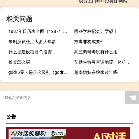
男方上门拜年没有红包吗
相关问题
1987年日历表全图（1987年日历表）
哪些学校招会计学硕士
豫剧演员杜启太多大年龄
投毒罪构成要件
什么是建设项目总投资
高三调研考试有什么用
餐桌怎么买
艾默生特灵空调地暖一体机品牌怎么样 艾默生地暖空调一体机
gddr5显卡是什么级别（gddr5）
越南媳妇在娘家过年吗
☚
公告