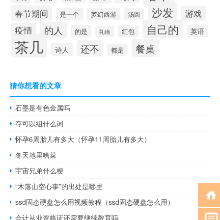
沙发
春节期间
游戏
是一个
梦幻西游
汤圆
自己的
的人
疫情
英语
的是
红包
礼物
茶几
餐桌
还不
诗人
都是
猜你想看的文章
石墨是有色金属吗
存可以组什么词
怀孕6周胎儿有多大（怀孕11周胎儿有多大）
冬天地里啥菜
宇宙兄弟什么梗
“木落山空心事”的出处是哪里
ssd固态硬盘怎么用视频教程（ssd固态硬盘怎么用）
会计从业资格证还需要继续教育吗