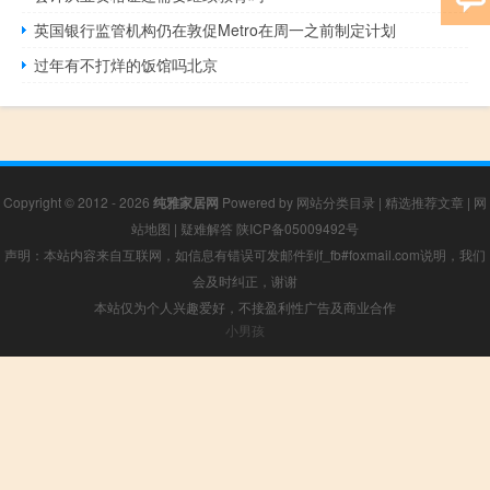
英国银行监管机构仍在敦促Metro在周一之前制定计划
过年有不打烊的饭馆吗北京
Copyright © 2012 - 2026
纯雅家居网
Powered by
网站分类目录
|
精选推荐文章
|
网
站地图
|
疑难解答
陕ICP备05009492号
声明：本站内容来自互联网，如信息有错误可发邮件到f_fb#foxmail.com说明，我们
会及时纠正，谢谢
本站仅为个人兴趣爱好，不接盈利性广告及商业合作
小男孩