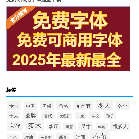
标签
冬天
元宵节
专业
习俗
价格
冬季
中国
品牌
十大
唐代
学校
孩子
头发
大理石
实木
宋代
尺寸
很多人
客厅
寓意
年龄
春节
攻略
时间
新年
手机
效果图