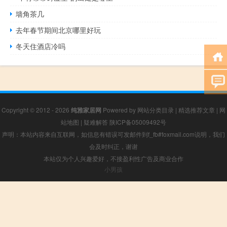
墙角茶几
去年春节期间北京哪里好玩
冬天住酒店冷吗
Copyright © 2012 - 2026
纯雅家居网
Powered by
网站分类目录
|
精选推荐文章
|
网
站地图
|
疑难解答
陕ICP备05009492号
声明：本站内容来自互联网，如信息有错误可发邮件到f_fb#foxmail.com说明，我们
会及时纠正，谢谢
本站仅为个人兴趣爱好，不接盈利性广告及商业合作
小男孩