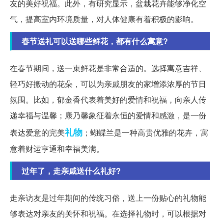
友的美好祝福。此外，有研究显示，盆栽花卉能够净化空
气，提高室内环境质量，对人体健康有着积极的影响。
春节送礼可以送哪些鲜花，都有什么寓意?
在春节期间，送一束鲜花是非常合适的。选择寓意吉祥、
轻巧好搬动的花朵，可以为亲戚朋友的家增添浓厚的节日
氛围。比如，郁金香代表着美好的爱情和祝福，向亲人传
递幸福与温馨；康乃馨象征着永恒的爱情和感激，是一份
礼物
表达爱意的完美
；蝴蝶兰是一种高贵优雅的花卉，寓
意着财运亨通和幸福美满。
过年了，走亲戚送什么礼好?
走亲访友是过年期间的传统习俗，送上一份贴心的礼物能
够表达对亲友的关怀和祝福。在选择礼物时，可以根据对