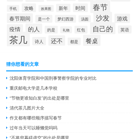
春节
攻略
时间
新年
手机
效果图
沙发
春节期间
游戏
是一个
梦幻西游
汤圆
自己的
的人
疫情
英语
的是
红包
礼物
茶几
餐桌
还不
诗人
都是
猜你想看的文章
沈阳体育学院和中国刑事警察学院的专业对比
重庆邮电大学是几本学校
“节物更谁知白发”的出处是哪里
清代茶几图片大全
作文都有哪些顺序描写春节
过年当天可以睡懒觉吗吗
“不将帘幕碍虚空”的出处是哪里