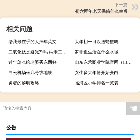
下一篇
初六拜年老天保佑什么生肖
相关问题
给我最在乎的人拜年英文
大年初一可以送螃蟹吗
二氧化钛是避光剂吗 纳米二氧化钛涂料
罗非鱼生活在什么水域
过年怎么给老婆买东西好
山东东营职业学院官网（山东东营职业学院）
白云机场坐几号线地铁
女生多大年龄开始变白
勇者的黎明攻略
临河区小学排名一览表
☚
公告