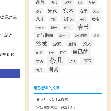
品牌
唐代
学校
头发
大理石
实木
宋代
客厅
孩子
寓意
寺是泉州最
尺寸
很多人
攻略
年龄
手机
春节
时间
新年
效果图
春节期间
文化遗产，
是一个
梦幻西游
汤圆
沙发
的人
疫情
游戏
自己的
的是
红包
礼物
紧规划起
茶几
还不
诗人
英语
餐桌
都是
：
猜你想看的文章
春节15天吃什么好呢
堂姐回娘家过年要送礼吗