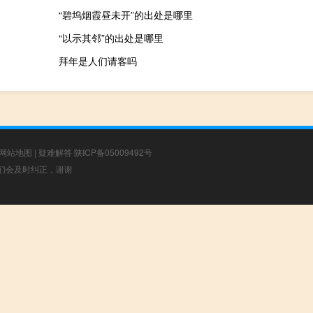
“碧坞烟霞昼未开”的出处是哪里
“以示其邻”的出处是哪里
拜年是人们请客吗
网站地图
|
疑难解答
陕ICP备05009492号
，我们会及时纠正，谢谢