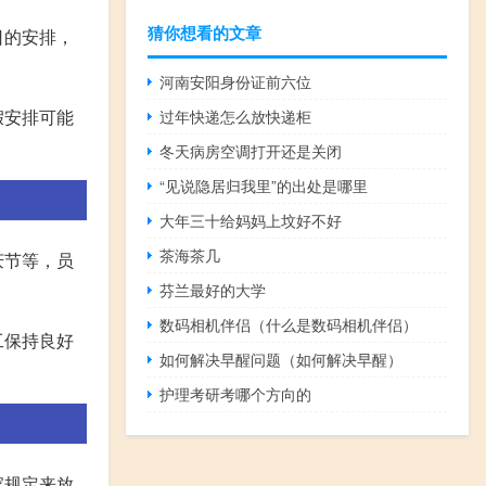
猜你想看的文章
日的安排，
河南安阳身份证前六位
假安排可能
过年快递怎么放快递柜
冬天病房空调打开还是关闭
“见说隐居归我里”的出处是哪里
大年三十给妈妈上坟好不好
茶海茶几
庆节等，员
芬兰最好的大学
数码相机伴侣（什么是数码相机伴侣）
工保持良好
如何解决早醒问题（如何解决早醒）
护理考研考哪个方向的
家规定来放