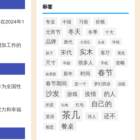
标签
2024年1
专业
习俗
价格
中国
冬天
元宵节
冬季
十大
品牌
唐代
学校
头发
大理石
增加工作的
实木
宋代
客厅
孩子
寓意
尺寸
很多人
攻略
年龄
手机
春节
时间
新年
效果图
春节期间
是一个
梦幻西游
汤圆
作为全国性
沙发
的人
疫情
游戏
自己的
的是
红包
礼物
聚力和幸福
茶几
还不
诗人
英语
餐桌
都是