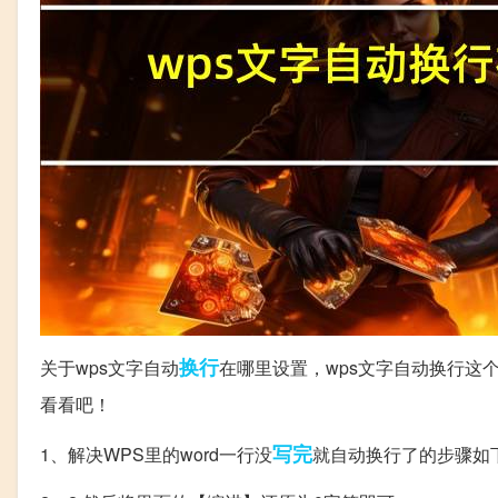
换行
关于wps文字自动
在哪里设置，wps文字自动换行这
看看吧！
写完
1、解决WPS里的word一行没
就自动换行了的步骤如