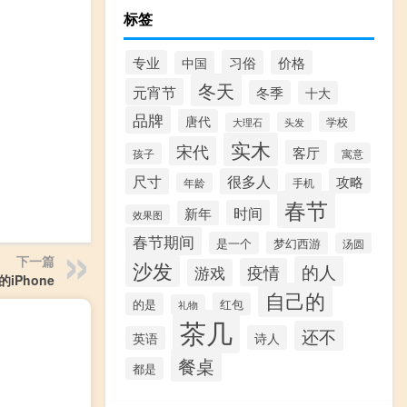
标签
专业
习俗
价格
中国
冬天
元宵节
冬季
十大
品牌
唐代
学校
头发
大理石
实木
宋代
客厅
孩子
寓意
尺寸
很多人
攻略
年龄
手机
春节
时间
新年
效果图
春节期间
是一个
梦幻西游
汤圆
下一篇
沙发
的人
疫情
游戏
iPhone
自己的
的是
红包
礼物
茶几
还不
诗人
英语
餐桌
都是