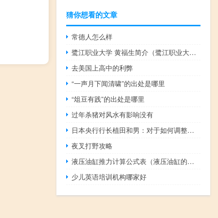
猜你想看的文章
常德人怎么样
鹭江职业大学 黄福生简介（鹭江职业大学）
去美国上高中的利弊
“一声月下闻清啸”的出处是哪里
“俎豆有践”的出处是哪里
过年杀猪对风水有影响没有
日本央行行长植田和男：对于如何调整包括日本10年期国债收益率目标在内的收益率曲线控制（YCC）我还没有清晰的想法不认为在消费和资本支出疲软时可以出现积极的工资循环
夜叉打野攻略
液压油缸推力计算公式表（液压油缸的推力计算）
少儿英语培训机构哪家好