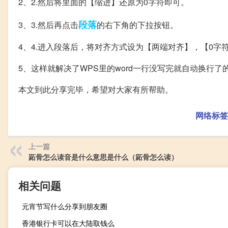
2、2.然后将里面的【缩进】还原为0字符即可。
段落
3、3.然后再点击
的右下角的下拉按钮。
4、4.进入段落后，将对齐方式设为【两端对齐】，【0字
5、这样就解决了WPS里的word一行没写完就自动换行了
本文到此分享完毕，希望对大家有所帮助。
网络标签
上一篇
跖骨怎么读音是什么意思是什么（跖骨怎么读）
相关问题
元宵节写什么分享到朋友圈
香港银行卡可以在大陆取钱么