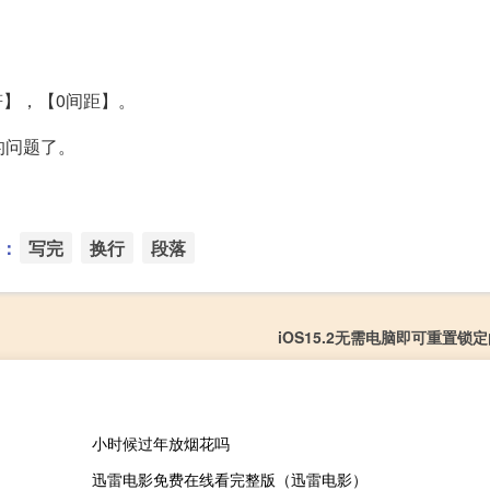
符】，【0间距】。
的问题了。
：
写完
换行
段落
iOS15.2无需电脑即可重置锁定的
小时候过年放烟花吗
迅雷电影免费在线看完整版（迅雷电影）