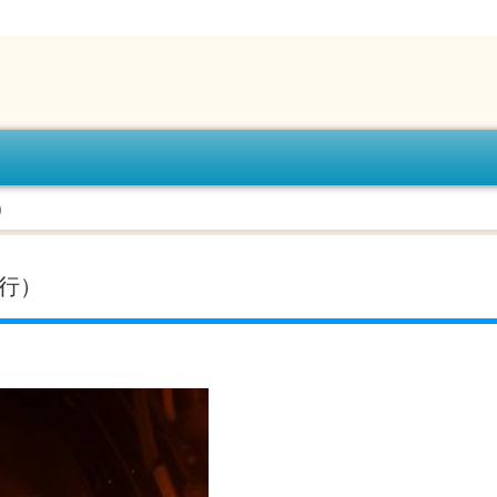
）
换行）