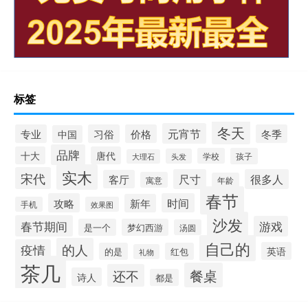
标签
冬天
元宵节
专业
习俗
价格
冬季
中国
品牌
十大
唐代
学校
孩子
头发
大理石
实木
宋代
尺寸
很多人
客厅
寓意
年龄
春节
攻略
时间
新年
手机
效果图
沙发
春节期间
游戏
是一个
梦幻西游
汤圆
自己的
的人
疫情
英语
的是
红包
礼物
茶几
餐桌
还不
诗人
都是