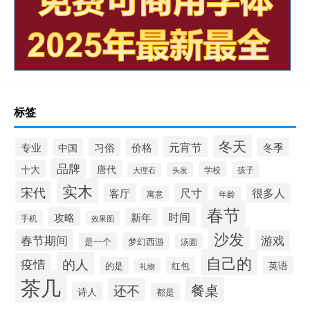
标签
冬天
元宵节
专业
习俗
价格
冬季
中国
品牌
十大
唐代
学校
孩子
头发
大理石
实木
宋代
尺寸
很多人
客厅
寓意
年龄
春节
攻略
时间
新年
手机
效果图
沙发
春节期间
游戏
是一个
梦幻西游
汤圆
自己的
的人
疫情
英语
的是
红包
礼物
茶几
餐桌
还不
诗人
都是