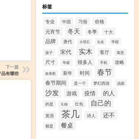
标签
专业
习俗
价格
中国
冬天
元宵节
冬季
十大
品牌
唐代
学校
头发
大理石
实木
宋代
客厅
孩子
寓意
尺寸
很多人
攻略
年龄
手机
下一篇
春节
时间
新年
产品有哪些
效果图
春节期间
是一个
梦幻西游
汤圆
沙发
的人
疫情
游戏
自己的
的是
红包
礼物
茶几
还不
诗人
英语
餐桌
都是