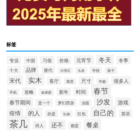
标签
冬天
元宵节
专业
习俗
价格
冬季
中国
品牌
十大
唐代
学校
孩子
头发
大理石
实木
宋代
尺寸
很多人
客厅
寓意
年龄
春节
攻略
时间
新年
手机
效果图
沙发
春节期间
游戏
是一个
梦幻西游
汤圆
自己的
的人
疫情
英语
的是
红包
礼物
茶几
餐桌
还不
诗人
都是