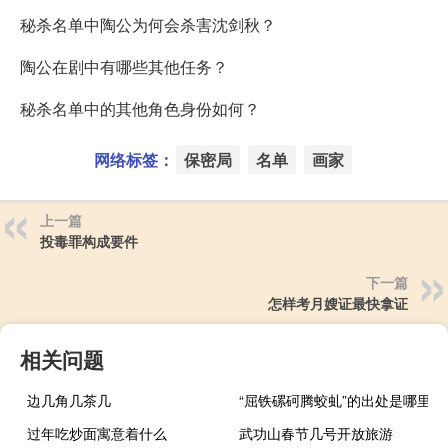
秘杀名单中陶公为何会杀害沈剑秋？
陶公在剧中有哪些其他任务？
秘杀名单中的其他角色身份如何？
网络标签：
保密局
名单
画家
上一篇
投毒罪构成要件
下一篇
怎样考月嫂证最快拿证
相关问题
边几角几茶几
“屈铁磥砢腾蛟虬”的出处是哪里
过年吃炒面寓意着什么
武功山春节几号开放旅游