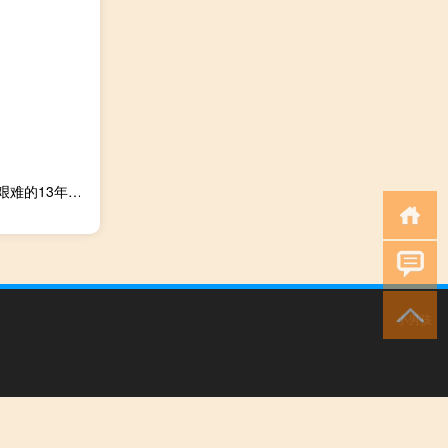
马斯克：感谢特斯拉(TSLA.O)CFO扎克·柯克霍恩在特斯拉艰难的13年中做出的诸多贡献祝他下一阶段的职业生涯顺利
小男孩