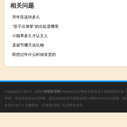
相关问题
拜年应该待多久
“苏子出俦辈”的出处是哪里
小猫养多久才认主人
圣诞节哪天送礼物
联想过年什么时候发货的
Copyright © 2012 - 2026
纯雅家居网
Powered by
网站分类目录
|
精选推荐文章
|
声明：本站内容来自互联网，如信息有错误可发邮件到f_fb#foxmail.com说明
本站仅为个人兴趣爱好，不接盈利性广告及商业合作