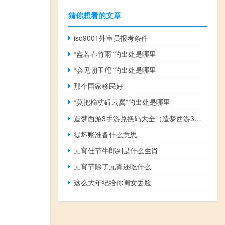
猜你想看的文章
iso9001外审员报考条件
“盗若春竹雨”的出处是哪里
“会见朝玉戺”的出处是哪里
那个国家移民好
“莫把榆枋碍云翼”的出处是哪里
造梦西游3手游兑换码大全（造梦西游3兑换码是多少）
提坏账准备什么意思
元宵佳节牛郎到是什么生肖
元宵节除了元宵还吃什么
这么大年纪给你闺女丢脸