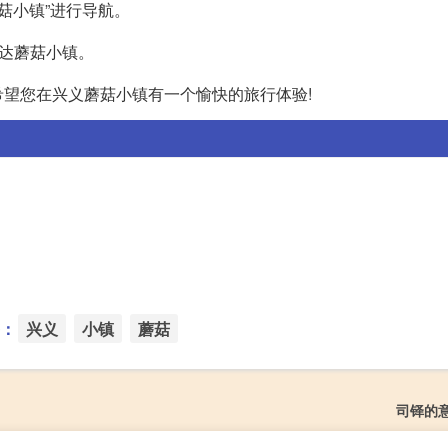
菇小镇”进行导航。
到达蘑菇小镇。
望您在兴义蘑菇小镇有一个愉快的旅行体验!
：
兴义
小镇
蘑菇
司铎的