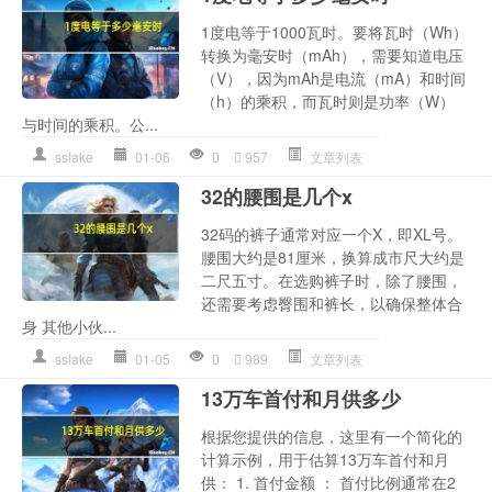
1度电等于1000瓦时。要将瓦时（Wh）
转换为毫安时（mAh），需要知道电压
（V），因为mAh是电流（mA）和时间
（h）的乘积，而瓦时则是功率（W）
与时间的乘积。公...
sslake
01-06
0
957
文章列表
32的腰围是几个x
32码的裤子通常对应一个X，即XL号。
腰围大约是81厘米，换算成市尺大约是
二尺五寸。在选购裤子时，除了腰围，
还需要考虑臀围和裤长，以确保整体合
身 其他小伙...
sslake
01-05
0
989
文章列表
13万车首付和月供多少
根据您提供的信息，这里有一个简化的
计算示例，用于估算13万车首付和月
供： 1. 首付金额 ： 首付比例通常在2