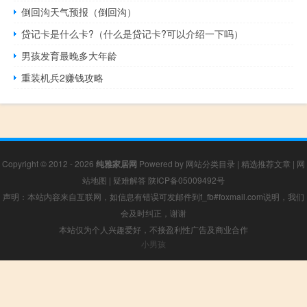
倒回沟天气预报（倒回沟）
贷记卡是什么卡?（什么是贷记卡?可以介绍一下吗）
男孩发育最晚多大年龄
重装机兵2赚钱攻略
Copyright © 2012 - 2026
纯雅家居网
Powered by
网站分类目录
|
精选推荐文章
|
网
站地图
|
疑难解答
陕ICP备05009492号
声明：本站内容来自互联网，如信息有错误可发邮件到f_fb#foxmail.com说明，我们
会及时纠正，谢谢
本站仅为个人兴趣爱好，不接盈利性广告及商业合作
小男孩