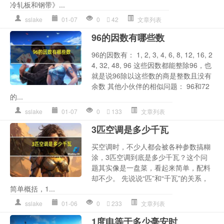
冷轧板和钢带》...
sslake
01-07
0
42
文章列表
96的因数有哪些数
96的因数有： 1, 2, 3, 4, 6, 8, 12, 16, 2
4, 32, 48, 96 这些因数都能整除96，也
就是说96除以这些数的商是整数且没有
余数 其他小伙伴的相似问题： 96和72
的...
sslake
01-07
0
133
文章列表
3匹空调是多少千瓦
买空调时，不少人都会被各种参数搞糊
涂，3匹空调到底是多少千瓦？这个问
题其实像是一盘菜，看起来简单，配料
却不少。 先说说“匹”和“千瓦”的关系，
简单概括，1...
sslake
01-06
0
233
文章列表
1度电等于多少毫安时