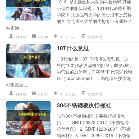
10161是大连医科大学的学校代码 其他
小伙伴的相似问题： 10161代表哪所医
学院？ 大连医科大学的历史沿革是怎样
的？ 大连医科大学的优势专业有哪些？
网页游...
sslake
01-08
0
725
文章列表
10T什么意思
1.0T指的是1.0升涡轮增压发动机。这
里的“1.0”代表发动机的排量，即发动机
内气缸的总体积，而字母“T”代表涡轮增
压（turbocharged），涡轮增压技术能
够提高发...
sslake
01-07
0
912
文章列表
304不锈钢板执行标准
当前304不锈钢板的主要执行标准包
括： 1. GB/T 20878-2017《不锈钢冷
拉丝盘条》 2. GB/T 1220-2007《不锈
钢棒材》 3. GB/T 3280-2015《不锈钢