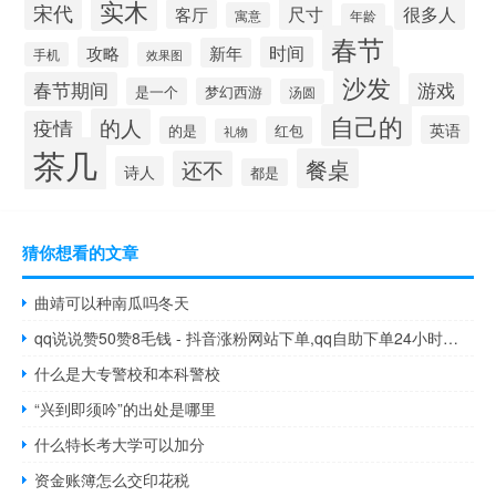
实木
宋代
尺寸
很多人
客厅
寓意
年龄
春节
攻略
时间
新年
手机
效果图
沙发
春节期间
游戏
是一个
梦幻西游
汤圆
自己的
的人
疫情
英语
的是
红包
礼物
茶几
餐桌
还不
诗人
都是
猜你想看的文章
曲靖可以种南瓜吗冬天
qq说说赞50赞8毛钱 - 抖音涨粉网站下单,qq自助下单24小时平台
什么是大专警校和本科警校
“兴到即须吟”的出处是哪里
什么特长考大学可以加分
资金账簿怎么交印花税