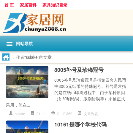
首 页
家居百科
家具知识目录
网站导航
>
作者“sslake”的文章
8005补号及珍稀冠号
8005补号及珍稀冠号是指第四套人民币
中8005元纸币的特殊冠号。补号通常指
的是在纸币印刷过程中，由于某种原因
（如印刷错误、版别错误等）未被正式
采用，但在...
sslake
01-11
0
369
文章列表
10161是哪个学校代码