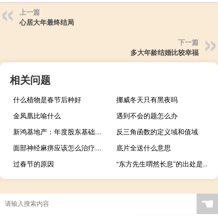
上一篇
心居大年最终结局
下一篇
多大年龄结婚比较幸福
相关问题
什么植物是春节后种好
挪威冬天只有黑夜吗
金凤凰比喻什么
遇到不会的题怎么办
新鸿基地产：年度股东基础溢利为283.85亿港元
反三角函数的定义域和值域
面部神经麻痹应该怎么治疗（面部神经麻痹怎么办）
底片全送什么意思
过春节的原因
“东方先生喟然长息”的出处是哪里
☚