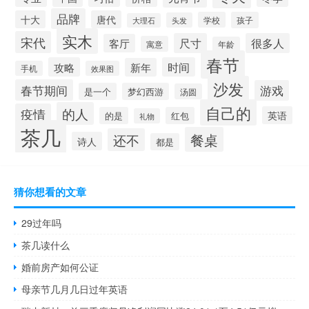
品牌
十大
唐代
学校
孩子
头发
大理石
实木
宋代
尺寸
很多人
客厅
寓意
年龄
春节
攻略
时间
新年
手机
效果图
沙发
春节期间
游戏
是一个
梦幻西游
汤圆
自己的
的人
疫情
英语
的是
红包
礼物
茶几
餐桌
还不
诗人
都是
猜你想看的文章
29过年吗
茶几读什么
婚前房产如何公证
母亲节几月几日过年英语