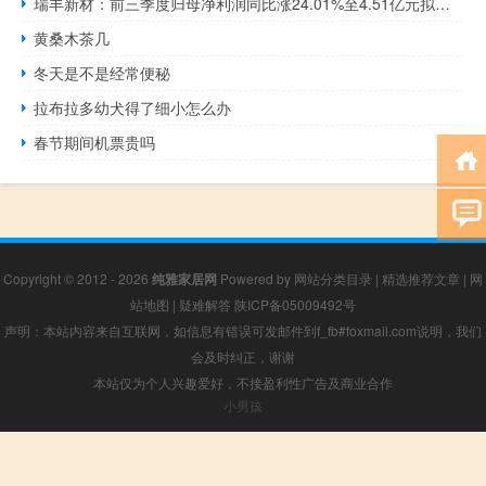
瑞丰新材：前三季度归母净利润同比涨24.01%至4.51亿元拟延期润滑油添加剂科研中心项目
黄桑木茶几
冬天是不是经常便秘
拉布拉多幼犬得了细小怎么办
春节期间机票贵吗
Copyright © 2012 - 2026
纯雅家居网
Powered by
网站分类目录
|
精选推荐文章
|
网
站地图
|
疑难解答
陕ICP备05009492号
声明：本站内容来自互联网，如信息有错误可发邮件到f_fb#foxmail.com说明，我们
会及时纠正，谢谢
本站仅为个人兴趣爱好，不接盈利性广告及商业合作
小男孩