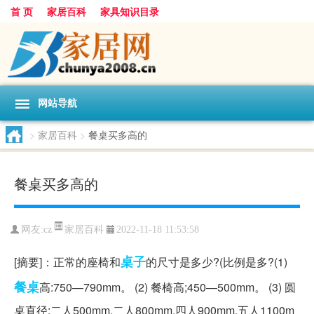
首 页
家居百科
家具知识目录
网站导航
>
家居百科
>
餐桌买多高的
餐桌买多高的
家居百科
网友:
cz
2022-11-18 11:53:58
桌子
[摘要]：正常的座椅和
的尺寸是多少?(比例是多?(1)
餐桌
高:750—790mm。 (2) 餐椅高;450—500mm。 (3) 圆
桌直径:二人500mm.二人800mm,四人900mm,五人1100m