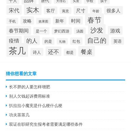
品牌
十大
唐代
学校
孩子
头发
大理石
实木
宋代
尺寸
很多人
客厅
寓意
年龄
春节
攻略
时间
新年
手机
效果图
沙发
春节期间
游戏
是一个
梦幻西游
汤圆
自己的
的人
疫情
英语
的是
红包
礼物
茶几
餐桌
还不
诗人
都是
猜你想看的文章
长不胖的人要怎样增肥
别人欠钱起诉费用标准
扒拉拉小魔宪是什么梗什么梗
功夫茶茶几
双证在职研究生报考者需要满足哪些条件