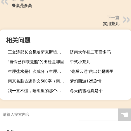
餐桌是多高
下一篇
实用茶几
相关问题
王文涛部长会见哈萨克斯坦贸易和一体化部部长沙卡利耶夫
济南大年初二雨雪多吗
“自怜已作衰瓮熊”的出处是哪里
中式小茶几
生理盐水是什么成分（生理盐水是什么）
“饱后云游”的出处是哪里
南京名胜古迹作文500字（南京名胜）
梦幻西游125剧情
我一直不懂，哈组里的那个丫蛋是真人还是机器人呀？什么梗
冬天的雪地真是个
☚