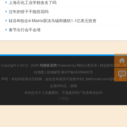
上海石化工业学校改名了吗
过年的饺子不能捏花吗
硅谷AI创企d-Matrix获淡马锡和微软1.1亿美元投资
春节出行会不会堵
Copyright © 2012 - 2026
纯雅家居网
Powered by
网站分类目录
|
精选推荐文章
|
网
站地图
|
疑难解答
陕ICP备05009492号
声明：本站内容来自互联网，如信息有错误可发邮件到f_fb#foxmail.com说明，我们
会及时纠正，谢谢
本站仅为个人兴趣爱好，不接盈利性广告及商业合作
小男孩