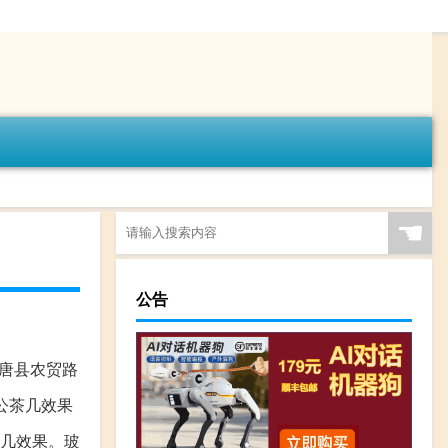
☚
公告
市唐县农贸路
公茶几效果
茶几效果。玻