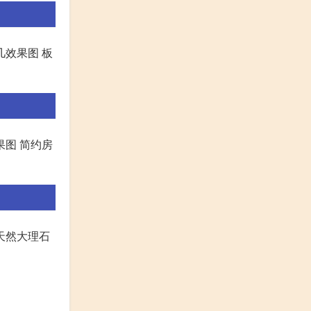
几效果图 板
果图 简约房
天然大理石