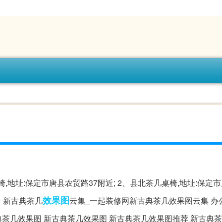
椅,地址:保定市唐县农贸路37附近; 2、县北茶几桌椅,地址:保定
效果图
中。新古典茶几
云集_一起装修网新古典茶几效果图云集 办
典茶几效果图 新古典茶几效果图 新古典茶几效果图推荐 新古典