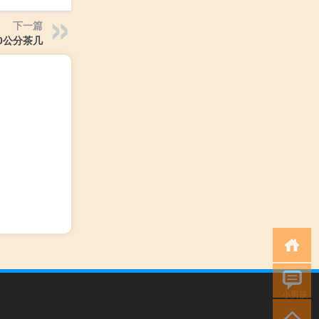
下一篇
0公分茶几
小男孩