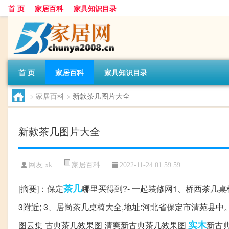
首 页
家居百科
家具知识目录
首 页
家居百科
家具知识目录
>
家居百科
>
新款茶几图片大全
新款茶几图片大全
家居百科
网友:
xk
2022-11-24 01:59:59
茶几
[摘要]：保定
哪里买得到?- 一起装修网1、桥西茶几桌
3附近; 3、居尚茶几桌椅大全,地址:河北省保定市清苑县
实木
图云集 古典茶几效果图 清爽新古典茶几效果图
新古