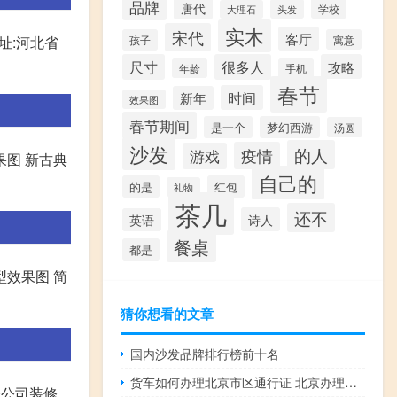
品牌
唐代
学校
头发
大理石
实木
宋代
客厅
孩子
寓意
址:河北省
尺寸
很多人
攻略
年龄
手机
春节
时间
新年
效果图
春节期间
是一个
梦幻西游
汤圆
沙发
的人
疫情
游戏
果图 新古典
自己的
的是
红包
礼物
茶几
还不
诗人
英语
餐桌
都是
型效果图 简
猜你想看的文章
国内沙发品牌排行榜前十名
货车如何办理北京市区通行证 北京办理港澳通行证
公司装修,