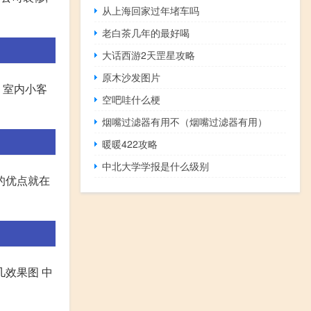
从上海回家过年堵车吗
老白茶几年的最好喝
大话西游2天罡星攻略
原木沙发图片
 室内小客
空吧哇什么梗
烟嘴过滤器有用不（烟嘴过滤器有用）
暖暖422攻略
中北大学学报是什么级别
的优点就在
几效果图 中