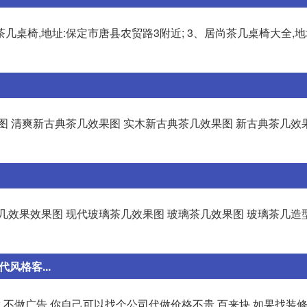
茶几桌椅,地址:保定市唐县农贸路3附近; 3、居尚茶几桌椅大全,地
图 清爽新古典茶几效果图 实木新古典茶几效果图 新古典茶几效
几效果效果图 现代玻璃茶几效果图 玻璃茶几效果图 玻璃茶几造
风格客...
,不做广告,你自己可以找个公司代做价格不贵,百来块,如果找装修