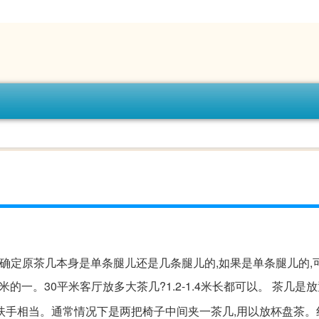
要确定原茶几本身是单条腿儿还是几条腿儿的,如果是单条腿儿的,
的一。30平米客厅放多大茶几?1.2-1.4米长都可以。 茶几是
的扶手相当。通常情况下是两把椅子中间夹一茶几,用以放杯盘茶