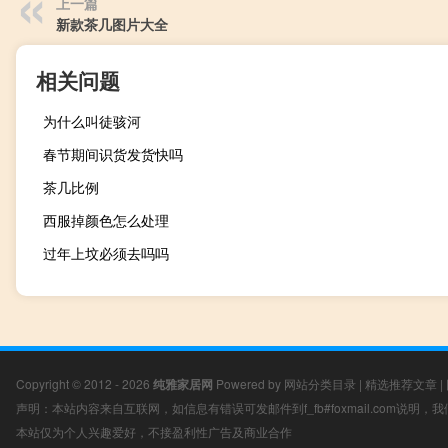
上一篇
新款茶几图片大全
相关问题
为什么叫徒骇河
春节期间识货发货快吗
茶几比例
西服掉颜色怎么处理
过年上坟必须去吗吗
Copyright © 2012 - 2026
纯雅家居网
Powered by
网站分类目录
|
精选推荐文章
|
声明：本站内容来自互联网，如信息有错误可发邮件到f_fb#foxmail.com说明
本站仅为个人兴趣爱好，不接盈利性广告及商业合作