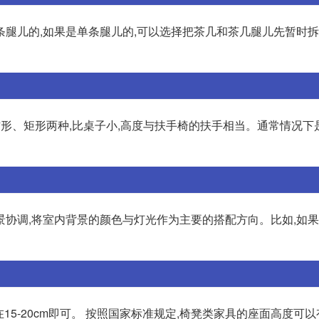
腿儿的,如果是单条腿儿的,可以选择把茶几和茶几腿儿先暂时拆
般分方形、矩形两种,比桌子小,高度与扶手椅的扶手相当。通常情况
景协调,将室内背景的颜色与灯光作为主要的搭配方向。比如,如
15-20cm即可。 按照国家标准规定,椅凳类家具的座面高度可以有