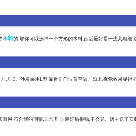
木料
方
的,那你可以选择一个方形的木料,然后最好是一边儿粗细,
挂方式; 3、沙发采用L型,靠近进门位置空缺。如上,视觉效果显得
实耐用,符合我的期望,非常开心,装好后很稳,不会晃。店主送了安