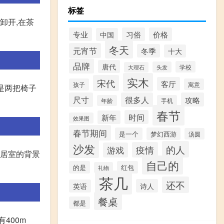
标签
卸开,在茶
专业
习俗
价格
中国
冬天
元宵节
冬季
十大
品牌
唐代
学校
头发
大理石
实木
宋代
客厅
孩子
寓意
下是两把椅子
尺寸
很多人
攻略
年龄
手机
春节
时间
新年
效果图
春节期间
是一个
梦幻西游
汤圆
沙发
的人
疫情
游戏
果居室的背景
自己的
的是
红包
礼物
茶几
还不
诗人
英语
餐桌
都是
400m