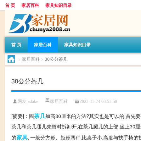
首 页
家居百科
家具知识目录
首 页
家居百科
家具知识目录
>
家居百科
>
30公分茶几
30公分茶几
家居百科
网友:
sslake
2022-11-24 03:53:50
茶几
[摘要]：圆
加高30厘米的方法?其实也是可以的,首先
茶几和茶几腿儿先暂时拆卸开,在茶几腿儿的上部,坐上30厘米
家具
的
, 一般分方形、矩形两种,比桌子小,高度与扶手椅