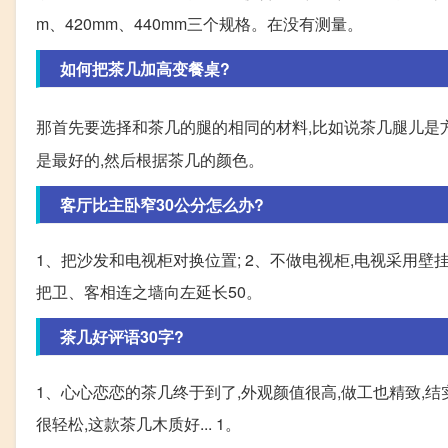
m、420mm、440mm三个规格。在没有测量。
如何把茶几加高变餐桌?
那首先要选择和茶几的腿的相同的材料,比如说茶几腿儿是
是最好的,然后根据茶几的颜色。
客厅比主卧窄30公分怎么办?
1、把沙发和电视柜对换位置; 2、不做电视柜,电视采用壁
把卫、客相连之墙向左延长50。
茶几好评语30字?
1、心心恋恋的茶几终于到了,外观颜值很高,做工也精致,结
很轻松,这款茶几木质好... 1。