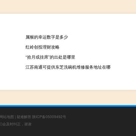
属猴的幸运数字是多少
红岭创投理财攻略
“拾月或挂席”的出处是哪里
江苏南通可提供东芝洗碗机维修服务地址在哪
网站地图
|
疑难解答
陕ICP备05009492号
，我们会及时纠正，谢谢