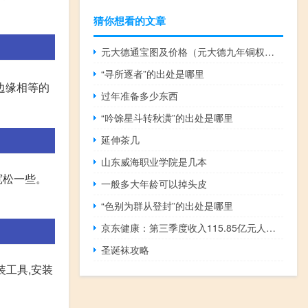
猜你想看的文章
元大德通宝图及价格（元大德九年铜权简介）
“寻所逐者”的出处是哪里
边缘相等的
过年准备多少东西
“吟馀星斗转秋潢”的出处是哪里
延伸茶几
山东威海职业学院是几本
宽松一些。
一般多大年龄可以掉头皮
“色别为群从登封”的出处是哪里
京东健康：第三季度收入115.85亿元人民币同比增长10.1%
圣诞袜攻略
装工具,安装