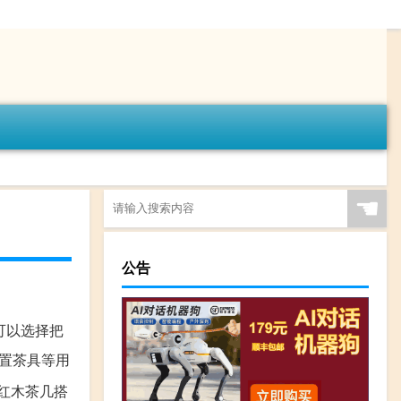
☚
公告
可以选择把
放置茶具等用
。红木茶几搭