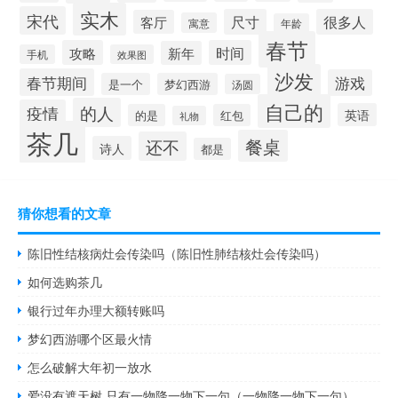
实木
宋代
尺寸
很多人
客厅
寓意
年龄
春节
攻略
时间
新年
手机
效果图
沙发
春节期间
游戏
是一个
梦幻西游
汤圆
自己的
的人
疫情
英语
的是
红包
礼物
茶几
餐桌
还不
诗人
都是
猜你想看的文章
陈旧性结核病灶会传染吗（陈旧性肺结核灶会传染吗）
如何选购茶几
银行过年办理大额转账吗
梦幻西游哪个区最火情
怎么破解大年初一放水
爱没有遮天树 只有一物降一物下一句（一物降一物下一句）