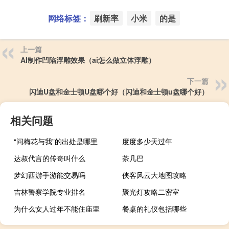
网络标签：
刷新率
小米
的是
上一篇
AI制作凹陷浮雕效果（ai怎么做立体浮雕）
下一篇
闪迪U盘和金士顿U盘哪个好（闪迪和金士顿u盘哪个好）
相关问题
“问梅花与我”的出处是哪里
度度多少天过年
达叔代言的传奇叫什么
茶几巴
梦幻西游手游能交易吗
侠客风云大地图攻略
吉林警察学院专业排名
聚光灯攻略二密室
为什么女人过年不能住庙里
餐桌的礼仪包括哪些