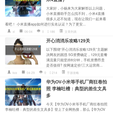
大家好，小杨来为大家解答以上问题，
小米直播助手怎么找不到，小米4直播
很多人还不知道，现在让我们一起来看
看吧！ 小米直播app如何进行实名认证？为了更安...
xl
06-04
0
186
文章列表
开心消消乐攻略129关
以下围绕“开心消消乐攻略129关”主题解
决网友的困惑 5G资费确定，129元套餐
满流量只能坚持8分钟，手机资费昂贵
是否值得? 按网速定价!三大运营商...
kxx
04-29
0
214
手游攻略
华为OV小米等手机厂商狂卷拍
照 李楠吐槽：典型的差生文具
多
今天【华为OV小米等手机厂商狂卷拍照
李楠吐槽：典型的差生文具多】登上了全网热搜，那么【华为OV