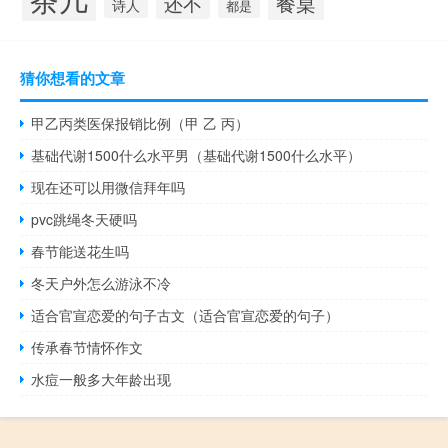
餐桌
还不
诗人
都是
猜你想看的文章
甲乙丙类医保报销比例（甲 乙 丙）
基础代谢1500什么水平男（基础代谢1500什么水平）
现在还可以用微信拜年吗
pvc跳绳冬天硬吗
春节能送花生吗
冬天户外怎么游泳不冷
适合官宣恋爱的句子古文（适合官宣恋爱的句子）
传承春节情怀作文
水痘一般多大年龄出现