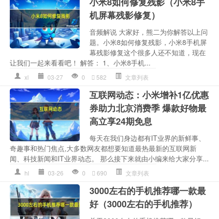
小米8如何修复残影（小米8手
机屏幕残影修复）
音频解说 大家好，熊二为你解答以上问
题。小米8如何修复残影，小米8手机屏
幕残影修复这个很多人还不知道，现在
让我们一起来看看吧！ 解答： 1、小米8手机...
xl
03-27
0
582
文章列表
互联网动态：小米增补1亿优惠
券助力北京消费季 爆款好物最
高立享24期免息
每天在我们身边都有IT业界的新鲜事、
奇趣事和热门焦点,大多数网友都想要知道最热最新的互联网新
闻、科技新闻和IT业界动态。 那么接下来就由小编来给大家分享...
hl
03-26
0
690
文章列表
3000左右的手机推荐哪一款最
好（3000左右的手机推荐）