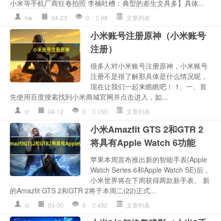
小米等手机厂商狂卷拍照 李楠吐槽：典型的差生文具多】具体...
hw
04-23
0
99
文章列表
小米账号注册原神（小米账号
注册）
很多人对小米账号注册原神，小米账号
注册不是很了解那具体是什么情况呢，
现在让我们一起来瞧瞧吧！ 1、一、首
先使用百度搜索找到小米商城官网并点击进入，如...
xl
04-12
0
150
文章列表
小米Amazfit GTS 2和GTR 2
将具有Apple Watch 6功能
苹果本周宣布推出新的智能手表(Apple
Watch Series 6和Apple Watch SE)后，
小米世界将在下周获得两款新手表。 新
的Amazfit GTS 2和GTR 2将于本周二(22)正式...
xl
03-30
0
492
文章列表