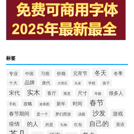
标签
冬天
元宵节
专业
习俗
价格
冬季
中国
品牌
十大
唐代
学校
孩子
头发
大理石
实木
宋代
尺寸
很多人
客厅
寓意
年龄
春节
攻略
时间
新年
手机
效果图
沙发
春节期间
游戏
是一个
梦幻西游
汤圆
自己的
的人
疫情
英语
的是
红包
礼物
茶几