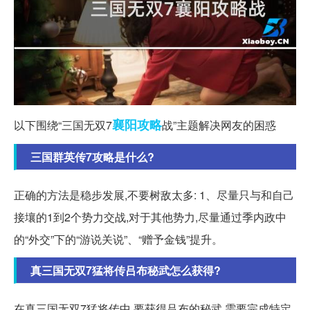
襄阳
攻略
以下围绕“三国无双7
战”主题解决网友的困惑
三国群英传7攻略是什么?
正确的方法是稳步发展,不要树敌太多: 1、尽量只与和自己
接壤的1到2个势力交战,对于其他势力,尽量通过季内政中
的“外交”下的“游说关说”、“赠予金钱”提升。
真三国无双7猛将传吕布秘武怎么获得?
在真三国无双7猛将传中,要获得吕布的秘武,需要完成特定