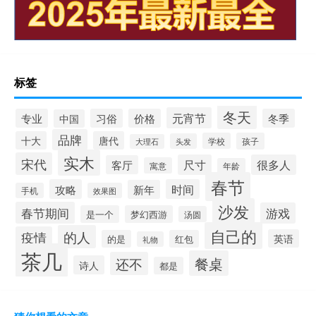
标签
冬天
元宵节
专业
习俗
价格
冬季
中国
品牌
十大
唐代
学校
孩子
头发
大理石
实木
宋代
尺寸
很多人
客厅
寓意
年龄
春节
攻略
时间
新年
手机
效果图
沙发
春节期间
游戏
是一个
梦幻西游
汤圆
自己的
的人
疫情
英语
的是
红包
礼物
茶几
餐桌
还不
诗人
都是