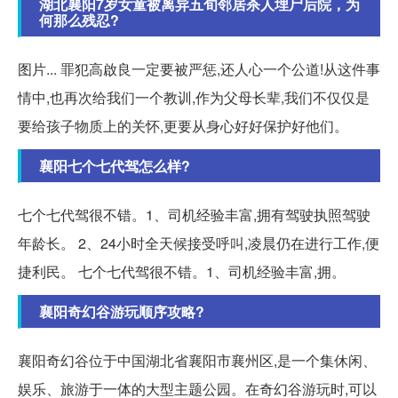
湖北襄阳7岁女童被离异五旬邻居杀人埋尸后院，为
何那么残忍?
图片... 罪犯高啟良一定要被严惩,还人心一个公道!从这件事
情中,也再次给我们一个教训,作为父母长辈,我们不仅仅是
要给孩子物质上的关怀,更要从身心好好保护好他们。
襄阳七个七代驾怎么样?
七个七代驾很不错。1、司机经验丰富,拥有驾驶执照驾驶
年龄长。 2、24小时全天候接受呼叫,凌晨仍在进行工作,便
捷利民。 七个七代驾很不错。1、司机经验丰富,拥。
襄阳奇幻谷游玩顺序攻略?
襄阳奇幻谷位于中国湖北省襄阳市襄州区,是一个集休闲、
娱乐、旅游于一体的大型主题公园。在奇幻谷游玩时,可以