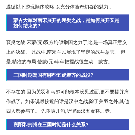
遵循以下游玩顺序攻略,以充分体验奇幻谷的魅力:。
蒙古大军对南宋展开的襄樊之战，是如何展开又是
如何结束的?
襄樊之战,宋蒙(元)双方均倾举国之力于此,是一场真正意义
上的决战。 此战中,南宋军民展现了坚定的战斗意志。 但
是,精准的布局,使蒙(元)牢牢把握战役主动... 蒙古。
三国时期蜀国有哪些五虎聚齐的战役?
不存在的,因为关羽和马超可能根本没见过面,更不要提并肩
作战了。如果说最接近的话是汉中之战,除了关羽之外,其他
四人都参与了。 先啰嗦几句,所谓蜀汉五虎将... 赤。
襄阳和荆州在三国时期是什么关系?