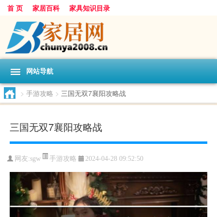
首 页
家居百科
家具知识目录
网站导航
>
手游攻略
>
三国无双7襄阳攻略战
三国无双7襄阳攻略战
手游攻略
网友:
sgw
2024-04-28 09:52:50