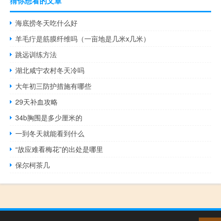
猜你想看的文章
海底捞冬天吃什么好
羊毛疔是筋膜纤维吗（一亩地是几米x几米）
跳远训练方法
湖北咸宁农村冬天冷吗
大年初三防护措施有哪些
29天补血攻略
34b胸围是多少厘米的
一到冬天就能看到什么
“故应难看梅花”的出处是哪里
保尔柯茶几