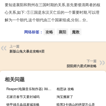
要知道襄阳和荆州在三国时期的关系,首先要缕清两者的核
心关系,如下: ①三国是东汉灭亡后的一个重要时期,可以理
解为一个朝代,这个朝代由三个国家组成,分别... 分。
网络标签：
攻略
襄阳
魔教
上一篇
新版山兔大暴走攻略9层
下一篇
阴阳师六星式神攻略
相关问题
Reaper(电脑音乐制作器) X64位 V5.95 Linux版（Reaper(电脑音乐制作器) X64位 V5.95 Linux版功能简介）
相思诀 攻略
石家庄春节又要封城吗
淘宝搬家了
铁甲雄兵血战麦城攻略
暗黑3卡德山的绝望怎么弄