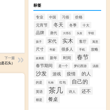
标签
专业
习俗
价格
中国
冬天
元宵节
冬季
十大
品牌
唐代
学校
头发
大理石
实木
宋代
客厅
孩子
寓意
尺寸
很多人
攻略
年龄
手机
春节
时间
新年
下一篇
效果图
的是石头）
春节期间
是一个
梦幻西游
汤圆
沙发
的人
疫情
游戏
自己的
的是
红包
礼物
茶几
还不
诗人
英语
餐桌
都是