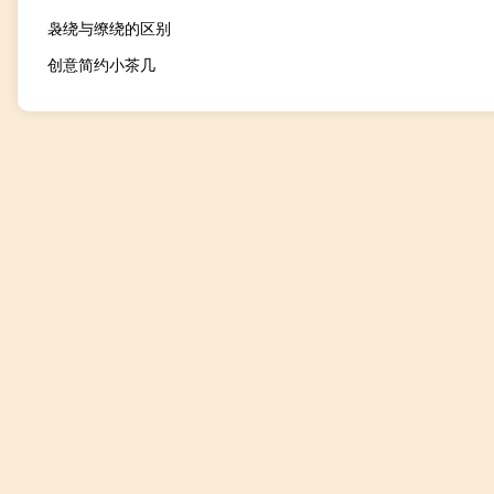
袅绕与缭绕的区别
创意简约小茶几