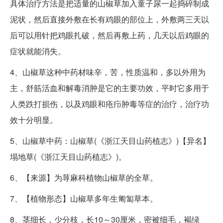
具体治疗方法是把适量的山椒草加入童子尿一起捣碎制成
泥状，然后直接外敷在长有鸡眼的部位上，外敷两三天以
后可以用针把鸡眼扎破，然后再敷上药，几天以后鸡眼的
症状就能消失。
4、山椒草这种中药材味辛，苦，性质温和，多以外用为
主，舒筋活血和解毒消肿是它的主要功效，平时它多用于
人类跌打损伤，以及鸡眼和疮疖肿毒等症的治疗，治疗功
效十分明显。
5、山椒草中药：山椒草(《浙江天目山药植志》)【异名】
塌地草(《浙江天目山药植志》)。
6、【来源】为荨麻科植物山椒草的全草。
7、【植物形态】山椒草多年生匍匐草本。
8、茎细长，少分枝，长10～30厘米，密被细毛，褐绿