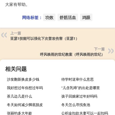
大家有帮助。
网络标签：
功效
舒筋活血
鸡眼
上一篇
亚瑟1技能可以强化下次普攻伤害（亚瑟1）
下一篇
呼风唤雨的世纪教案（呼风唤雨的世纪）
相关问题
沙发翻新换皮多少钱
待学时送审什么意思
我好想过年你想过年吗
“儿含乳啼”的出处是哪里
茶几边几是什么
孩子回娘家过年好吗吗
冬天如何减少脚底脱皮
冬天怎么寻找鱼池
张丽钧多大年龄
公积金扣款夫妻可以一起扣吗