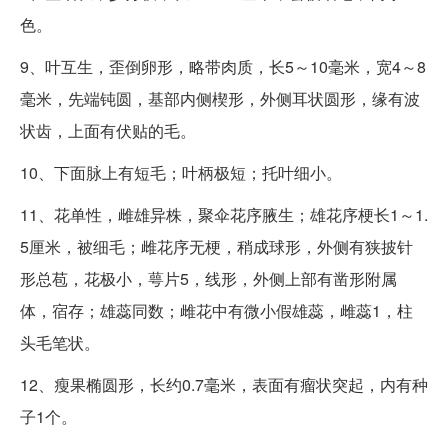
色。
9、叶互生，歪倒卵形，略带肉质，长5～10毫米，宽4～8
毫米，先端钝圆，基部内侧楔形，外侧耳状圆形，缘有波
状齿，上面有伏贴的毛。
10、下面脉上有短毛；叶柄极短；托叶细小。
11、花单性，雌雄异株，聚伞花序腋生；雄花序梗长1～1.
5厘米，被细毛；雌花序无梗，稍成球形，外侧有狭披针
形总苞，花极小，萼片5，线形，外侧上部有凿形附属
体，宿存；雄蕊同数；雌花中有微小假雄蕊，雌蕊1，柱
头毛笔状。
12、瘦果椭圆形，长约0.7毫米，表面有瘤状突起，内有种
子1个。