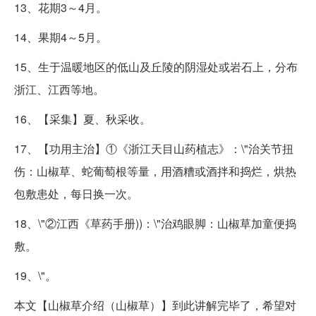
13、花期3～4月。
14、果期4～5月。
15、生于温暖地区的低山及丘陵的阴湿处或岩石上，分布
浙江、江西等地。
16、【采集】夏、秋采收。
17、【功用主治】①《浙江天目山药植志》：\"治关节扭
伤：山椒草、蛇葡萄根等量，用酒糟或酒拌和捣烂，烘热
包敷患处，每日换一次。
18、\"②江西《草药手册))：\"治鸡眼脚：山椒草加童便捣
敷。
19、\"。
本文【山椒草介绍（山椒草）】到此讲解完毕了，希望对