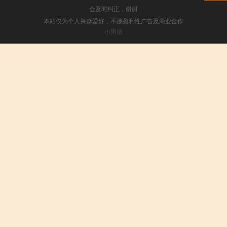
会及时纠正，谢谢
本站仅为个人兴趣爱好，不接盈利性广告及商业合作
小男孩