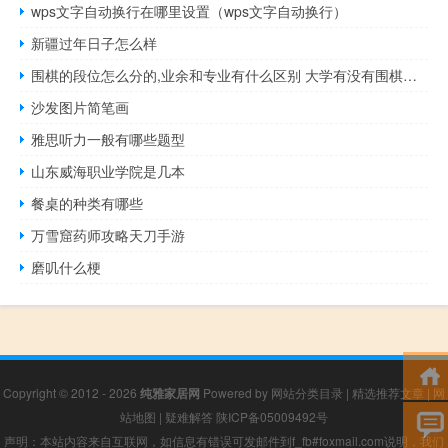
wps文字自动换行在哪里设置（wps文字自动换行）
新疆过年日子怎么样
围棋的段位怎么分的,业余和专业有什么区别 大学有没有围棋的专业
沙发图片简笔画
雅思听力一般有哪些题型
山东威海职业学院是几本
餐桌的种类有哪些
万雪窟药师攻略天刀手游
磨叽什么梗
Copyright © 2012 - 2026
纯雅家居网
Powered by
网站分类目录
|
精选推荐文章
|
网
站地图
|
疑难解答
陕ICP备05009492号
声明：本站内容来自互联网，如信息有错误可发邮件到f_fb#foxmail.com说明，我们