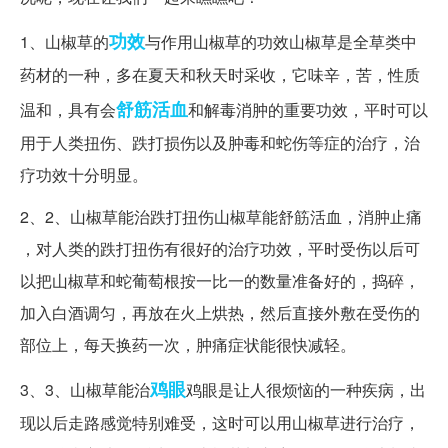
功效
1、山椒草的
与作用山椒草的功效山椒草是全草类中
药材的一种，多在夏天和秋天时采收，它味辛，苦，性质
舒筋活血
温和，具有会
和解毒消肿的重要功效，平时可以
用于人类扭伤、跌打损伤以及肿毒和蛇伤等症的治疗，治
疗功效十分明显。
2、2、山椒草能治跌打扭伤山椒草能舒筋活血，消肿止痛
，对人类的跌打扭伤有很好的治疗功效，平时受伤以后可
以把山椒草和蛇葡萄根按一比一的数量准备好的，捣碎，
加入白酒调匀，再放在火上烘热，然后直接外敷在受伤的
部位上，每天换药一次，肿痛症状能很快减轻。
鸡眼
3、3、山椒草能治
鸡眼是让人很烦恼的一种疾病，出
现以后走路感觉特别难受，这时可以用山椒草进行治疗，