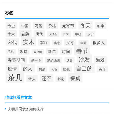
标签
冬天
元宵节
专业
习俗
价格
冬季
中国
品牌
十大
唐代
学校
孩子
头发
大理石
实木
宋代
尺寸
很多人
客厅
寓意
年龄
春节
攻略
时间
新年
手机
效果图
沙发
春节期间
游戏
是一个
梦幻西游
汤圆
自己的
的人
疫情
英语
的是
红包
礼物
茶几
餐桌
还不
诗人
都是
猜你想看的文章
夫妻共同债务如何执行