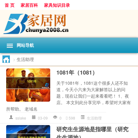
首 页
家居百科
家具知识目录
网站导航
>
生活助理
1081年（1081）
关于1081年，1081这个很多人还不知
道，今天小六来为大家解答以上的问
题，现在让我们一起来看看吧！ 1、夜
店。 本文到此分享完毕，希望对大家有
所帮助。 老域名
sslake
03-09
0
598
生活助理
研究生生源地是指哪里（研究
生生源地）