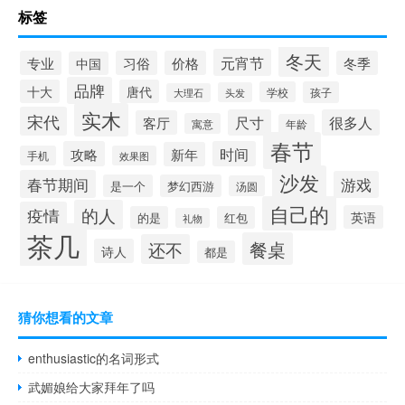
标签
冬天
元宵节
专业
习俗
价格
冬季
中国
品牌
十大
唐代
学校
孩子
头发
大理石
实木
宋代
尺寸
很多人
客厅
寓意
年龄
春节
攻略
时间
新年
手机
效果图
沙发
春节期间
游戏
是一个
梦幻西游
汤圆
自己的
的人
疫情
英语
的是
红包
礼物
茶几
餐桌
还不
诗人
都是
猜你想看的文章
enthusiastic的名词形式
武媚娘给大家拜年了吗