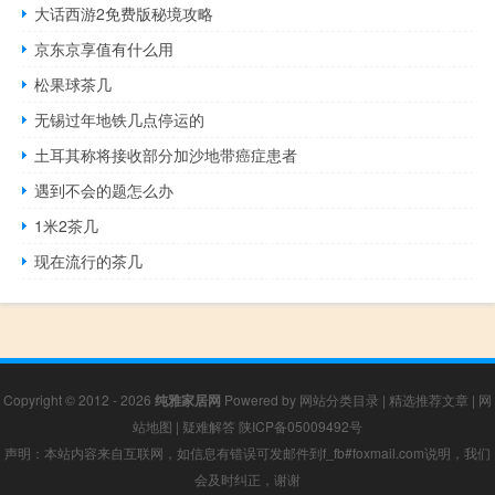
大话西游2免费版秘境攻略
京东京享值有什么用
松果球茶几
无锡过年地铁几点停运的
土耳其称将接收部分加沙地带癌症患者
遇到不会的题怎么办
1米2茶几
现在流行的茶几
Copyright © 2012 - 2026
纯雅家居网
Powered by
网站分类目录
|
精选推荐文章
|
网
站地图
|
疑难解答
陕ICP备05009492号
声明：本站内容来自互联网，如信息有错误可发邮件到f_fb#foxmail.com说明，我们
会及时纠正，谢谢