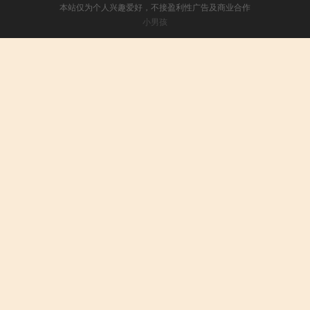
本站仅为个人兴趣爱好，不接盈利性广告及商业合作
小男孩