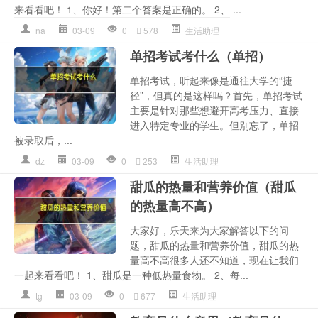
来看看吧！ 1、你好！第二个答案是正确的。 2、 ...
na
03-09
0
578
生活助理
单招考试考什么（单招）
单招考试，听起来像是通往大学的“捷
径”，但真的是这样吗？首先，单招考试
主要是针对那些想避开高考压力、直接
进入特定专业的学生。但别忘了，单招
被录取后，...
dz
03-09
0
253
生活助理
甜瓜的热量和营养价值（甜瓜
的热量高不高）
大家好，乐天来为大家解答以下的问
题，甜瓜的热量和营养价值，甜瓜的热
量高不高很多人还不知道，现在让我们
一起来看看吧！ 1、甜瓜是一种低热量食物。 2、每...
tg
03-09
0
677
生活助理